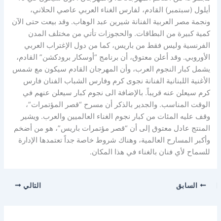
أيلول (سبتمبر) القادم، لفارس الغناء العربي عاصي الحلاني،
ونجمة مصر العربية الفنانة شيرين عبد الوهاب. وقد بيعت حتى الآن
كمية كبيرة من البطاقات. والحجوزات تأتي من مختلف المدن
الفرنسية وليس فقط من باريس، كما من دول الإغتراب العربي
الأوروبي. وقد أعلن معتوق، أن برنامج “أوسكار برودكشن” القادم،
يشمل كبار النجوم العرب، وأن المهرجان القادم سيكون مع شمس
الأغنية اللبنانية الفنانة نجوى كرم وفارس الشباب الفنان فارس
كرم سيعلن عنه قريباً. بالإضافة الى نجوم كبار سيعلن عنهم في
الوقت المناسب. والجدير بالذكر أن مسرح “قصر المؤتمرات”،
وقف عليه المئات من كبار نجوم الغناء العالميين والعرب. ويشير
المنتج عادل معتوق إلى أن “قصر مؤتمرات باريس”، هو من أضخم
وأكبر المسارح العالمية، وهناك شروط خاصة جداً تعتمدها الإدارة
للسماح لأي فنان بالغناء في هذا المكان.
السابق
التالي