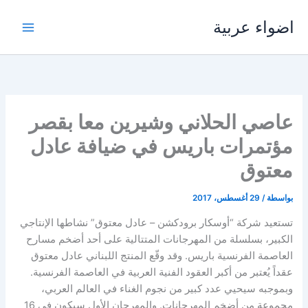
خطي
اضواء عربية
لى
لمحتوى
عاصي الحلاني وشيرين معا بقصر
مؤتمرات باريس في ضيافة عادل
معتوق
بواسطة
/
29 أغسطس، 2017
تستعيد شركة “أوسكار برودكشن – عادل معتوق” نشاطها الإنتاجي
الكبير، بسلسلة من المهرجانات المتتالية على أحد أضخم مسارح
العاصمة الفرنسية باريس. وقد وقّع المنتج اللبناني عادل معتوق
عقداً يُعتبر من أكبر العقود الفنية العربية في العاصمة الفرنسية.
وبموجبه سيحيي عدد كبير من نجوم الغناء في العالم العربي،
مجموعة من أضخم المهرجانات. والمهرجان الأول سيكون في 16