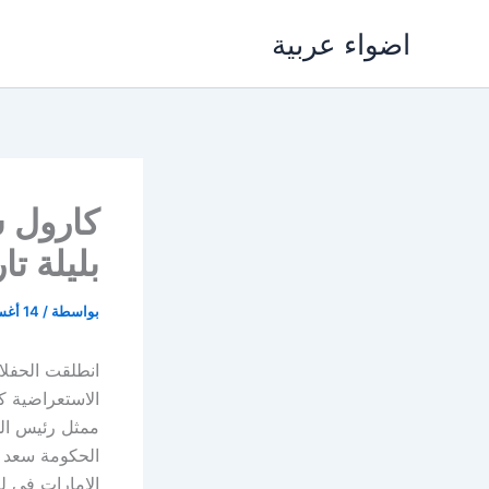
خطي
اضواء عربية
لى
لمحتوى
كارول س
بليلة تا
بواسطة
/
14 أغسطس، 2017
انطلقت الحفلا
الاستعراضية ك
ممثل رئيس الج
الحكومة سعد 
الامارات في ل