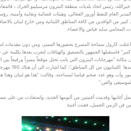
يرالله، رئيس اتحاد بلديات منطقة البترون مرسيلينو الحرك ، قائمقام
لمدير العام للنفط أورور الفغالي، وهيئات قضائية ونقابية وأمنية، رؤس
كبير من الوافدين من كافة المناطق اللبنانية ومن خارج لبنان بالاضا
ات المحامي سايد فياض والاعضاء.
 اعتلت كارول سماحة المسرح بحضورها المميز، ومن دون مقدمات اس
 كتير” فاستقبلها الجمهور بالتصفيق والهتافات لتعرب بعدها بكلمة عن ح
لى مكانة “مهرجانات البترون التي باتت تحتل موقعاً مميزاً ورفيعاً بين 
وينتظرها ويقصدها اللبنانيون من
ز وآب وهو عدد ضخم قياسا لمساحته. وقالت: “هذا هو لبنان وهذا هو
لموسيقى والفن.”
ل أغانيها وقدمت أغنيتين من ألبومها الجديد، واستعادت من على م
من فن الزمن الجميل، فغنت أغنية