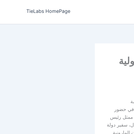
TieLabs HomePage
لية
ة
 في حضور
 ممثل رئيس
، سفير دولة
 المارونية