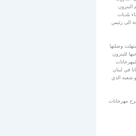
 البترون
اء بلديات
فة الى رئيس
تهلت وصلتها
بها للبترون
المهرجانات
 كل المناطق”، كما اشارت الى أن هناك 160 مهرجانا في لبنان
 شعبه الذي
سرح مهرجانات