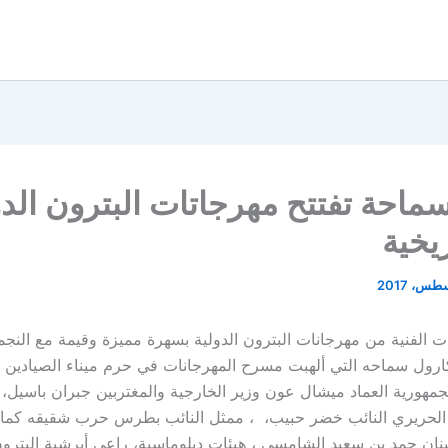
ماحة تفتتح مهرجاتات البترون الدو
ريخية
ت الفنية من مهرجانات البترون الدولية بسهرة مميزة وقيمة مع النجم
ارول سماحه التي ألهبت مسرح المهرجانات في حرم ميناء الصيادين
مهورية العماد ميشال عون وزير الخارجية والمغتربين جبران باسيل،
الحريري النائب خضر حبيب، ، ممثل النائب بطرس حرب شقيقه كمال
بنان حمد بن سعيد الشامسي ، هيئات دبلوماسية، راعي أبرشية البترون