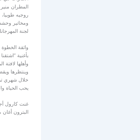
المطران منير خ
روجيه طوبيا، ا
ومخاتير وحشد 
لجنة المهرجان
واثقة الخطوة
بأغنية “اشتقنا
وأهلها لافتة ا
خلال شهري تمو
يحب الحياة وا
غنت كارول أجم
البترون أغان 