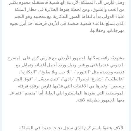
وصل فارس الى المملكة الأردنية الهاشمية فاستقبله محبوه بكثير
من الحب والشوق، ومن لحظة هبوط الطائرة في مطار الملكة
علياء الدولي بدأ بالتقاط الصور التذكارية مع معجبيه وهو النجم
الذي يتمتّع بقاعدة شعبية ضخمة في الأردن فرضته أحد أبرز نجوم
مهرجاناتها وحفلاتها.
مشهديّة رائعة سجّلها الجمهور الأردني مع فارس كرم على المسرح
الجنوبي عندما غنى ورقص ودبك وردد أجمل أغنياته وتمايل مع
قديمه وجديده مثل “التنورة”، “بلا حب وبلا بطيخ”، “العكازة”،
“عالطيّب”، “شارع الحمرا”، “دادي”، “تنبك معسّل”، “فوق المتر
وسبعين” وغيرها من الاغنيات التي قدّمها فارس برفقة فرقته
الموسيقية التي يقودها المايسترو ايلي العليا، أما “منمنم” فتفاعل
معها الجمهور بطريقة لافتة.
الآلاف هتفوا باسم كرم الذي سجل نجاحا جديدا في المملكة