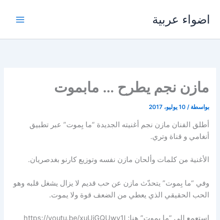
خطي
اضواء عربية
لى
لمحتوى
مازن نجم يطرح … مابموت
بواسطة
/
10 يوليو، 2017
أطلق الفنان مازن نجم أغنيته الجديدة “ما بِموت” عبر تطبيق
أنغامي و قناة وتري.
الأغنية من كلمات وألحان مازن نفسه وتوزيع كارنو بغدصريان.
وفي “ما بِموت” يتحدّث مازن عن حب قديم لا يزال يشغل قلبه وهو
الحب الحقيقي الذي يعطي من الضعف قوة ولا يموت.
إستعمع إلى “ما بِموت” هنا: https://youtu.be/xuUjGQUwy1I