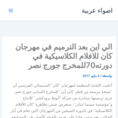
خطي
اضواء عربية
لى
لمحتوى
الي اين بعد الترميم في مهرجان
كان للافلام الكلاسيكية في
دورته70للمخرج جورج نصر
بواسطة
/
3 مايو، 2017
أعلنت اللجنة المنظمة لمهرجان “كان” السينمائي الفرنسي أن
“نسخة مرممة من فيلم “إلى أين” للمخرج اللبناني جورج نصر،
جرى ترميمها بمبادرة من شركة “أبوط برودكشن” للانتاج
و”مؤسسة سينما لبنان”، ستعرض ضمن تظاهرة “كان للأفلام
الكلاسيكية” في الدورة السبعين من المهرجان التي تقام في أيار
الحالي، بعد ستين عاما على عرض الفيلم الأصلي في المسابقة