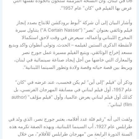
DB في لبنان. وأن النسخة المرممة ستكون بالجودة نفسها التي
عرض بها الفيلم في “كان” عام 1957″.
وأشار البيان إلى أن شركة “أبوط برودكشن للانتاج بصدد إنجاز
فيلم وثائقي بعنوان “نصر” (“A Certain Nasser”) يتناول سيرة
المخرج اللبناني وأعماله، سيعرض في وقت لاحق استكمالا
لأنشطة الذكرى الستين لفيلمه – الحدث. وتولى أنطوان واكد وبديع
مسعد إخراج الوثائقي، ويتبع الفيلم مسيرة عمل جورج نصر
والمعارك التي خاضها من أجل إيجاد صناعة سينمائية في لبنان،
ويربط بين قصة حياته وقصة ولادة وتطور السينما اللبنانية”.
وذكر أن “فيلم “إلى أين” لم يكن فحسب، عند عرضه في “كان”
عام 1957، أول فيلم لبناني في مسابقة المهرجان الفرنسي، بل
كذلك أول فيلم لبناني يعرض عالميا، وأول “فيلم مؤلف” (author
film) لبناني”.
ولفت الى أنه “رغم قلة عدد أفلامه، يعتبر جورج نصر، الذي ولد في
طرابلس عام 1927، أب السينما اللبنانية، وبهذه الصفة تكرمه هذه
السنة الدورة الرابعة من “مهرجان طرابلس للأفلام”، من خلال