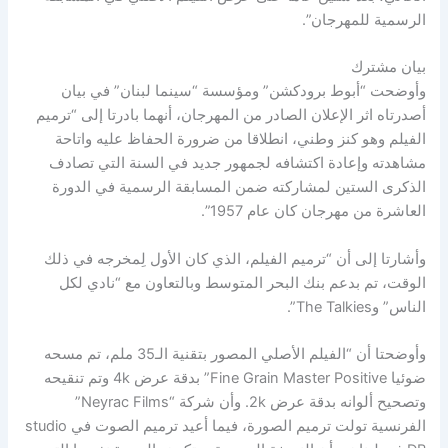
الرسمية للمهرجان”.
بيان مشترك
وأوضحت “أبوط برودكشن” ومؤسسة “سينما لبنان” في بيان
أصدرتاه اثر الإعلان الصادر من المهرجان، أنهما بادرتا إلى “ترميم
الفيلم وهو كنز وطني، انطلاقا من ضرورة الحفاظ عليه واتاحة
مشاهدته وإعادة اكتشافه لجمهور جديد في السنة التي تصادف
الذكرى الستين لمشاركته ضمن المسابقة الرسمية في الدورة
العاشرة من مهرجان كان عام 1957”.
وأشارتا إلى أن “ترميم الفيلم، الذي كان الأول لِمخرجه في ذلك
الوقت، تم بدعم بنك البحر المتوسط وبالتعاون مع “نادي لكل
الناس” وThe Talkies”.
وأوضحتا أن “الفيلم الأصلي المصور بتقنية الـ35 ملم، تم مسحه
ضوئيا Fine Grain Master Positive” بدقة عرض 4k وتم تنقيحه
وتصحيح ألوانه بدقة عرض 2k. وأن شركة “Neyrac Films”
الفرنسية تولت ترميم الصورة، فيما أعيد ترميم الصوت في studio