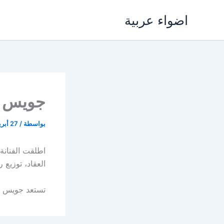
خطي
اضواء عربية
لى
لمحتوى
جويس دي
بواسطة
/
27 أبريل، 2017
اطلقت الفنانة
العقاد، توزيع
تستعد جويس لت