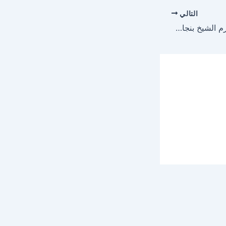
التالي
عماد حاوي يغني في شرم الشيخ بنجاح كبير