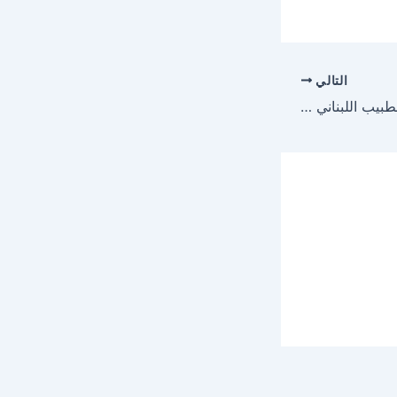
التالي
كورتني كارديشيان مع الطبيب اللبناني كاروكاسابيان اخر جمال