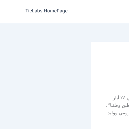
TieLabs HomePage
يحيي الفنان الفلسطيني محمد عساف والفنانة التونسية نوال غشام حفلاً مشتركاً في ٢٤ أيار
سطين وطننا” .
رومي ووليد