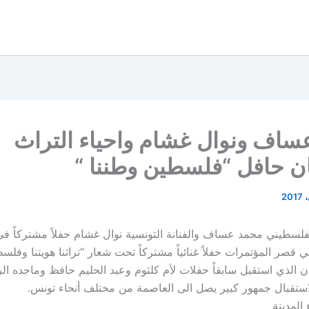
ساف ونوال غشام واحياء التراث
ن حافل “فلسطين وطننا “
يو) ٢٠١٧ في قصر المؤتمرات حفلاً غنائياً مشتركاً تحت شعار “تراثنا هويتنا وفل
 الذي استقبل سابقاً حفلات لأم كلثوم وعبد الحليم حافظ وماجده ال
لاستقبال جمهور كبير يصل الى العاصمة من مختلف أنحاء تونس.
المدينة