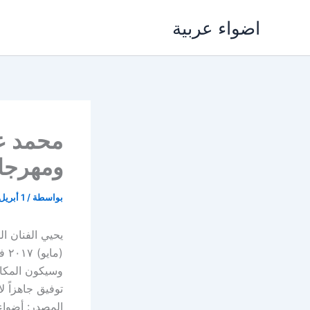
خطي
اضواء عربية
لى
لمحتوى
محمد ع
ومهرجا
بواسطة
/
1 أبريل، 2017
(ما
وسيكون المكان
توفيق جاهزاً 
المصدر: أضواء 