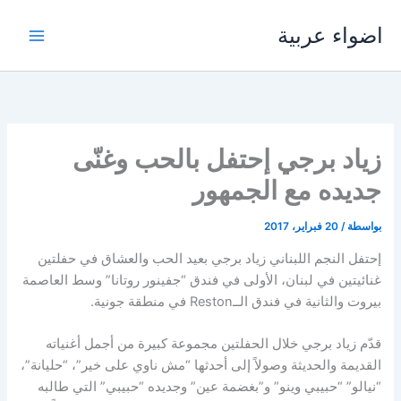
خطي
اضواء عربية
لى
لمحتوى
زياد برجي إحتفل بالحب وغنّى
جديده مع الجمهور
بواسطة
/
20 فبراير، 2017
إحتفل النجم اللبناني زياد برجي بعيد الحب والعشاق في حفلتين
غنائيتين في لبنان، الأولى في فندق “جفينور روتانا” وسط العاصمة
بيروت والثانية في فندق الــReston في منطقة جونية.
قدّم زياد برجي خلال الحفلتين مجموعة كبيرة من أجمل أغنياته
القديمة والحديثة وصولاً إلى أحدثها “مش ناوي على خير”، “حليانة”،
“نيالو” “حبيبي وينو” و”بغضمة عين” وجديده “حبيبي” التي طالبه