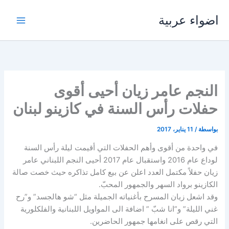
خطي
اضواء عربية
لى
لمحتوى
النجم عامر زيان أحيى أقوى
حفلات رأس السنة في كازينو لبنان
بواسطة
/
11 يناير، 2017
في واحدة من أقوى وأهم الحفلات التي أقيمت ليلة رأس السنة
لوداع عام 2016 واستقبال عام 2017 أحيى النجم اللبناني عامر
زيان حفلاً مكتمل العدد اعلن عن بيع كامل تذاكره حيث خصت صالة
الكازينو برواد السهر والجمهور المحبّ.
وقد اشعل زيان المسرح بأغنياته الجميلة مثل “شو هالجسد” و”رح
غني الليلة” و”انا شبّ ” اضافة الى المواويل اللبنانية والفلكلورية
التي رقص على انغامها جمهور الحاضرين.