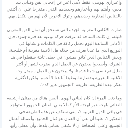
واعتزازي بهويتي، فقط لأنني أعبر عن إعجابي بفن وفناني بلد
معين، وأهتم بهم وبأخبارهم وجديدهم الفني، مقترحا علي أن أكتفي
بالفنانين المغاربة وجديدهم، وأترك الأخرين لأن لهم من يتكفل بهم.
صارت الأغاني المغربية الجيدة التي تستحق أن تمثل الفن المغربي
قليلة، إن كانت الساحة قد عرفت حركة نوعية بعد فترة جمود، فإن
الأغاني السائدة اليوم تحمل ركاكة في الكلمات و تشابها في
التوزيع الذي ما عدنا نعرف من خلاله هل الأغنية مغربية أم خليجية،
وبعض الفنانين الذين كانوا يمشون في خطى ثابتة سقطوا في هذا
الشرك، وأصبحوا يبحثون عن العمل الذي يضرب لشهر أو أكثر
بقليل ثم تنسى شيئا فشيئا، ولا يبحثون عن العمل سيمثل وجه
الأغنية المغربية وحضارتنا. وطبعا أنا هنا لا أعمم، ولكن الأكثرية
تفكر بهذه الطريقة، طريقة “الجمهور عايز كده”.
وما ذنب المرء إن كان لبناني الهوى، أليس هناك من يمتلئ أرشيفه
الغنائي بلهجة غير لهجته الأم ؟، ألا يغني الفنان للجمهور المتواجد
في باقي الدول العربية ؟، متى سنكف عن هذه الطريقة في
التفكير ؟، علينا أن نعي أن الفنان هو فنان الجميع، وأعماله أعمال
الجميع، وعلى الصحافة أن لا تكتفي بفناني بلدها، وأن تعطي رأيها