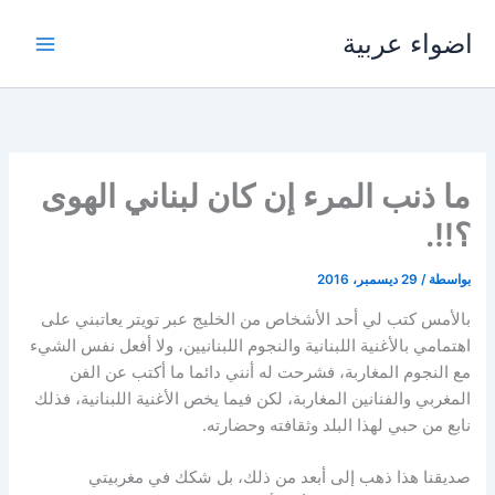
خطي
اضواء عربية
لى
لمحتوى
ما ذنب المرء إن كان لبناني الهوى
؟!!.
بواسطة
/
29 ديسمبر، 2016
بالأمس كتب لي أحد الأشخاص من الخليج عبر تويتر يعاتبني على
اهتمامي بالأغنية اللبنانية والنجوم اللبنانيين، ولا أفعل نفس الشيء
مع النجوم المغاربة، فشرحت له أنني دائما ما أكتب عن الفن
المغربي والفنانين المغاربة، لكن فيما يخص الأغنية اللبنانية، فذلك
نابع من حبي لهذا البلد وثقافته وحضارته.
صديقنا هذا ذهب إلى أبعد من ذلك، بل شكك في مغربيتي