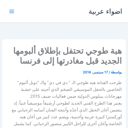
خطي
اضواء عربية
لى
لمحتوى
هبة طوجي تحتفل بإطلاق ألبومها
الجديد قبل مغادرتها إلى فرنسا
بواسطة
/
17 سبتمبر، 2016
طرحت الفنانة هبه طوجي الـ ” دي في دي” والـ “دوبل ألبوم”
الخاصين بالحفل الموسيقي الضخم الذي أحيته على خشبة
مهرجانات بيبلوس الدولية ضمن فعاليات صيف 2015.
يعتبر هذا الطرح الفني الجديد لطوجي أرشيفاً موسيقياً غنياً، إذ
يتضمن أغان الحفل الذي أعدّه وأنتجه الفنان أسامه الرحباني مع
أوركسترا كبيرة عربية وأجنبية، ويضم عدد كبير من أغان هبه
الخاصة وأغان أخرى للراحل الكبير منصور الرحباني. كما يشمل