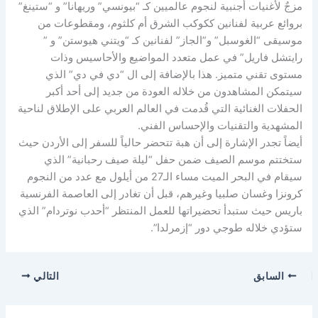
مزجٌ لأغنيات أجنبية لنجوم عالميين كـ “بيونسي” وريهانا” و “ستينغ”
بروائع عربية لفنانين ككوكب الشرق أم كلثوم، ومقطوعات من
موسيقى “الغوسبل” و”الجاز” لفنانين كـ “ويتني هيوستن” و ”
رايتشل فاريل” في عمل متعدد المواضيع والأحاسيس وذات
مستوى تقني متميز. هذا بالإضافة إلى ال “دي في دي” الذي
سيتمكن المشاهدون من خلاله العودة من جديد إلى أحد أكبر
الحفلات الغنائية التي قُدمت في العالم العربي على الإطلاق لناحية
المشهدية والتقنيات والإحساس الفني.
أيضاً تجدر الإشارة إلى أن هبة تتحضر حالياً للسفر إلى الأردن حيث
ستختتم موسم الصيف ضمن حفل “ليلة صيف رحبانية” الذي
سيقام في البحر الميت مساء الـ27 من أيلول مع عدد من النجوم
كرونزا وغسان صلبيا وغيرهم، قبل أن تغادر إلى العاصمة الفرنسية
باريس حيث ستبدأ تحضيراتها للعمل المنتظر “أحدب نوتردام” الذي
ستؤدي خلاله طوجي دور “إزمرلدا”.
السابق
التالي