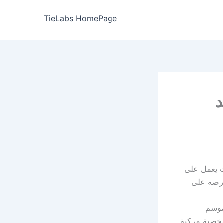
TieLabs HomePage
د
ث يعمل على
حرصه على
موسم
شخصية مركبة