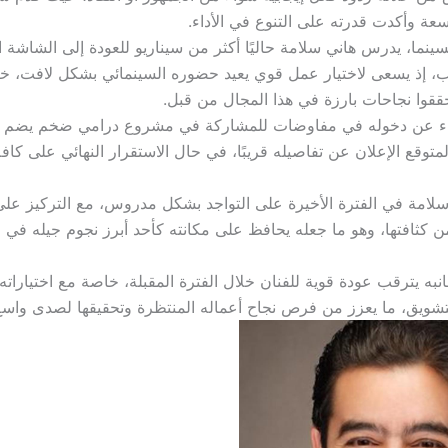
سعة وأكدت قدرته على التنوع في الأداء.
نما، يدرس هاني سلامة حاليًا أكثر من سيناريو للعودة إلى الشاشة ال
ب، إذ يسعى لاختيار عمل قوي يعيد حضوره السينمائي بشكل لافت، خ
حققوا نجاحات بارزة في هذا المجال من قبل.
باء عن دخوله في مفاوضات للمشاركة في مشروع درامي ضخم يضم ن
متوقع الإعلان عن تفاصيله قريبًا، في حال الاستقرار النهائي على كاف
امة في الفترة الأخيرة على التواجد بشكل مدروس، مع التركيز عل
ن كثافتها، وهو ما جعله يحافظ على مكانته كأحد أبرز نجوم جيله في ا
به يترقب عودة قوية للفنان خلال الفترة المقبلة، خاصة مع اختياراته 
لتشويق، ما يعزز من فرص نجاح أعماله المنتظرة وتحقيقها لصدى واس