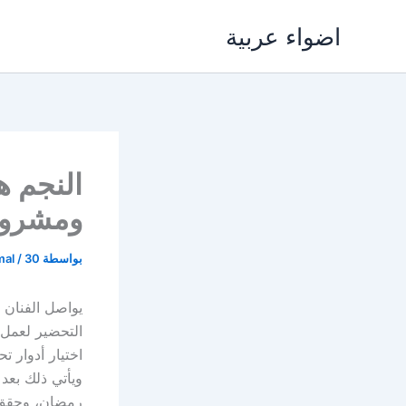
خطي
اضواء عربية
لى
لمحتوى
النجم ه
ومشروع
بواسطة
30 أبريل، 2026
/
mal
يواصل الفنان 
التحضير لعمل
اختيار أدوار ت
ويأتي ذلك بع
رمضان، وحقق م