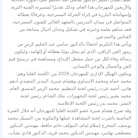
والأربعين للمهرجان هذا العام، وذلك تقديرًا لمسيرته الفنية الثرية،
وإسهاماته البارزة في إثراء الحركة المسرحية، وعرفانًا بعطائه
المتواصل في ميدان التدريس بالمعهد العالي للفنون المسرحية،
فقد ساهم بعلمه وخبرته في تشكيل وجدان أجيال متتابعة من
الفنانين والمبدعين.
ويأتي هذا التكريم احتفاءً بالدكتور سامي عبد الحليم كرمزٍ من
رموز الفن الراقي، الذي لم يبخل يومًا بعطائه أو إلهامه، وليكون
رسالة وفاء لكل من حمل مشعل الإبداع، ومساهمة في ترسيخ قيم
الفن والجمال والوعي الإنساني.
ويتكون الهيكل الإداري للمهرجان 2026 من: اللجنة العليا وهم:
محمد حمام ومحمد الاسناوي وهشام صبرة، المدير التنفيذي أدهم
هاني، أحمد عزت رئيس لجنة التنظيم، محمد الزمر المنسق العام،
محمد بشير رئيس لجنة التجهيزات، ملك الشاعر رئيس لجنة
النشر، محمد بدر رئيس اللجنة الإعلامية.
وقد صرح هشام صبرة عضو اللجنة العليا للمهرجان أنه خلال الفترة
الماضية باشرت لجنة المشاهدة عملها والمكونة من: الممثل محمد
يوسف، المخرج إسلام إمام، المؤلف حاتم حافظ، مهندس الديكور
مصطفى تهامي، مهندس الديكور محمد فريد، الدكتور فادي نشأت،