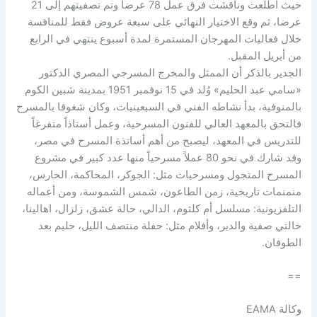
حيث اطلعت وناقشت فرق عمل 78 عرضا وتم تصفيتهم إلى 21
عرضا، ثم وقع الاختيار النهائي على سبعة عروض فقط للمنافسة
خلال فعاليات المهرجان المستمرة لمدة أسبوع ينتهي في الرابع
من أبريل المقبل.
الجدير بالذكر أن الممثل والمخرج المسرحي المصري الدكتور
«سامي عبد الحليم» وُلد في 15 نوفمبر 1951 بمدينة شبين الكوم
بالمنوفية، بدأ نشاطه الفني في السبعينيات، وكان شغوفا بالمسرح
فالتحق بالمعهد العالي للفنون المسرحية، وعمل أستاذاً متفرغاً
للتدريس في المعهد، ليصبح من أهم أساتذة المسرح في مصر،
وقد شارك في نحو 80 عملاً مسرحياً منها عدد كبير في مشروع
المسرح المتجول ومسرحيات مثل: الجوكر، المحاكمة، الحارس،
منمنمات تاريخية، زمن الطاعون، شمس الشموسة، ومن أعماله
التلفزيونية: مسلسل أم كلثوم، الدالي، حالة عشق، زلزال، اهالينا،
خالتي صفية والدير، وأفلام مثل: حفلة منتصف الليل، حليم بعد
الطوفان.
==
وكالة EAMA