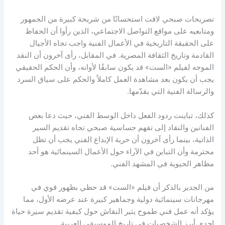
تصريحات صبحي لاقت استحسانًا من شريحة كبيرة من الجمهور
ومتابعيه على مواقع التواصل الاجتماعي، الذين رأوا أن الحفاظ
على الحقيقة التاريخية في الأعمال الفنية واجب تجاه الأجيال
القادمة وتاريخ الثقافة المصرية. في المقابل، رأى آخرون أن النقد
الموجه لفيلم «الست» قد يكون سابقًا لأوانه، وأن الحكم الحقيقي
يجب أن يكون بعد مشاهدة العمل كاملاً والحكم على سياق السرد
والرسالة الفنية التي يقدّمها.
كذلك، تباينت ردود الفعل داخل الوسط الفني، حيث دعا بعض
الفنانين والنقاد إلى تفهم حساسية صبحي تجاه تقديم السير
الذاتية، بينما رأى آخرون أن حرية الإبداع الفني يجب أن تظل
محترمة وأن التباين في الآراء حول الأعمال السينمائية هو أحد
مظاهر الحيوية في المشهد الفني.
من الجدير بالذكر أن فيلم «الست» قد حظي بظهور قوي في
مهرجانات سينمائية دولية وجماهير كبيرة عند عرضه الأول، مما
يؤكد أنه عمل فني طموح يثير النقاش حول كيفية تقديم سيرة حياة
إحدى أبرز الشخصيات في تاريخ الموسيقى العربية.