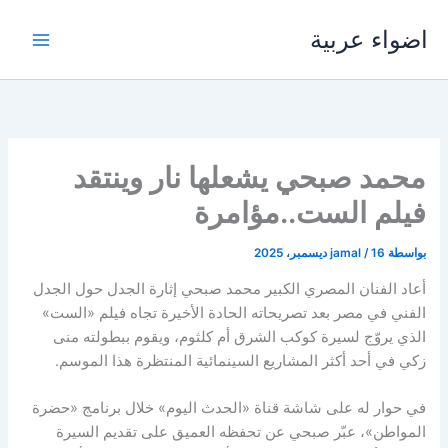
خطي
اضواء عربية
لى
لمحتوى
محمد صبحي يشعلها نار وينتقد
فيلم الست..مؤامرة
بواسطة
16 ديسمبر، 2025
/
jamal
أعاد الفنان المصري الكبير محمد صبحي إثارة الجدل حول الجدل
الفني في مصر بعد تصريحاته الحادة الأخيرة تجاه فيلم «الست»
الذي يروّج لسيرة كوكب الشرق أم كلثوم، ويقوم ببطولته منى
زكي في أحد أكثر المشاريع السينمائية المنتظرة هذا الموسم.
في حوار له على شاشة قناة «الحدث اليوم» خلال برنامج «حضرة
المواطن»، عبّر صبحي عن تحفظه العميق على تقديم السيرة