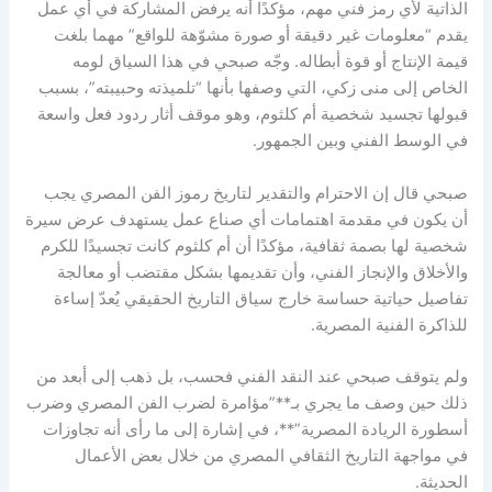
الذاتية لأي رمز فني مهم، مؤكدًا أنه يرفض المشاركة في أي عمل
يقدم “معلومات غير دقيقة أو صورة مشوّهة للواقع” مهما بلغت
قيمة الإنتاج أو قوة أبطاله. وجّه صبحي في هذا السياق لومه
الخاص إلى منى زكي، التي وصفها بأنها “تلميذته وحبيبته”، بسبب
قبولها تجسيد شخصية أم كلثوم، وهو موقف أثار ردود فعل واسعة
في الوسط الفني وبين الجمهور.
صبحي قال إن الاحترام والتقدير لتاريخ رموز الفن المصري يجب
أن يكون في مقدمة اهتمامات أي صناع عمل يستهدف عرض سيرة
شخصية لها بصمة ثقافية، مؤكدًا أن أم كلثوم كانت تجسيدًا للكرم
والأخلاق والإنجاز الفني، وأن تقديمها بشكل مقتضب أو معالجة
تفاصيل حياتية حساسة خارج سياق التاريخ الحقيقي يُعدّ إساءة
للذاكرة الفنية المصرية.
ولم يتوقف صبحي عند النقد الفني فحسب، بل ذهب إلى أبعد من
ذلك حين وصف ما يجري بـ**”مؤامرة لضرب الفن المصري وضرب
أسطورة الريادة المصرية”**، في إشارة إلى ما رأى أنه تجاوزات
في مواجهة التاريخ الثقافي المصري من خلال بعض الأعمال
الحديثة.