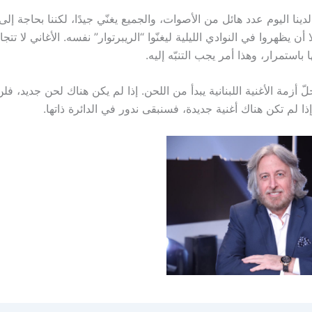
ُ لدينا اليوم عدد هائل من الأصوات، والجميع يغنّي جيدًا، لكننا بحاجة إل
ا أن يظهروا في النوادي الليلية ليغنّوا “الريبرتوار” نفسه. الأغاني لا ت
 باستمرار، وهذا أمر يجب التنبّه إليه.
 أزمة الأغنية اللبنانية يبدأ من اللحن. إذا لم يكن هناك لحن جديد، فل
إذا لم تكن هناك أغنية جديدة، فسنبقى ندور في الدائرة ذاتها.