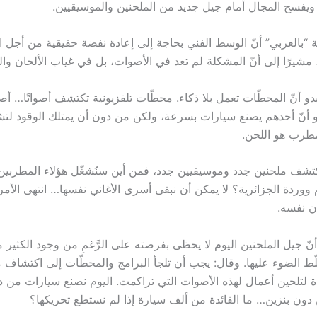
 ويفسح المجال أمام جيل جديد من الملحنين والموسيقيين.
ة “بالعربي” أنّ الوسط الفني بحاجة إلى إعادة نفضة حقيقية من أجل 
مشيرًا إلى أنّ المشكلة لم تعد في الأصوات، بل في غياب الألحان وا
و أنّ المحطّات تعمل بلا ذكاء. محطّات تلفزيونية تكتشف أصواتًا… أصو
و أنّ أحدهم يصنع سيارات بسرعة، ولكن من دون أن يمتلك الوقود لتشغي
لمطرب هو اللحن.
 نكتشف ملحنين جدد وموسيقيين جدد، فمن أين سنُشغّل هؤلاء المطربي
م ووردة الجزائرية؟ لا يمكن أن نبقى أسرى الأغاني نفسها… انتهى الأمر. 
ن نفسه.
ّ جيل الملحنين اليوم لا يحظى بفرصته على الرَّغمِ من وجود الكثير 
لّط الضوء عليها. وقال: يجب أن تلجأ البرامج والمحطّات إلى اكتشاف
 لتلحين أعمال لهذه الأصوات التي تراكمت. اليوم نصنع سيارات من د
دون بنزين… ما الفائدة من ألف سيارة إذا لم نستطع تحريكها؟