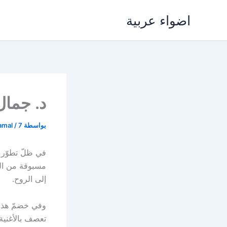
خطي
اضواء عربية
لى
لمحتوى
د. جمال
بواسطة
7 ديسمبر، 2025
/
amal
في ظلّ تطوّر 
مسبوقة من الضع
إلى الروح.
وفي خضمّ هذا 
تعصف بالأغنية 