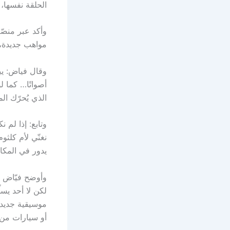
الحلقة نفسها،
وأكد عبر منصّ
مواهب جديدة، 
وقال فياض: يبد
أصواتًا… كما ل
الذي يُحرّك ا
وتابع: إذا لم
نغنّي لأم كلثو
يدور في المكا
وأوضح فيّاض أن
لكن لا أحد يس
موسيقية جديدة
أو سيارات من 