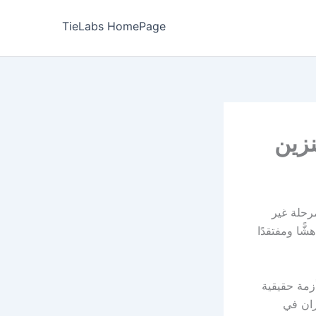
TieLabs HomePage
نزين
مرحلة غير
ًا ومفتقدًا
زمة حقيقية
ران في