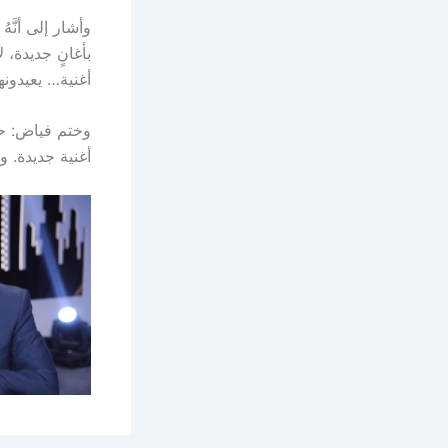
وأشار إلى أنَّه
بأغانٍ جديدة، ل
أغنية… يعيدونها
وختم فياض: حلّ
أغنية جديدة. و