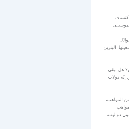
اكتشاف
لموسيقى.
اتًا…
لها. البنزين
ن؟ هل نبقى
إنّه دولاب
من المواهب،
 مواهب
ون دواليب،