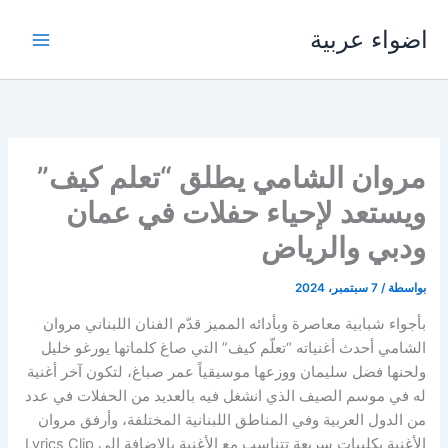
خطي
اضواء عربية
لى
لمحتوى
مروان الشامي يطلق “تعلم كيف”
ويستعد لإحياء حفلات في عمان
ودبي والرياض
بواسطة
/
7 سبتمبر، 2024
بأجواء شبابية معاصرة وبأدائه المميز قدّم الفنان اللبناني مروان
الشامي أحدث أغنياته “تعلّم كيف” التي صاغ كلماتها يورغو خليل
ولحنها فضل سليمان ووزعها موسيقياً عمر صباغ، لتكون آخر أغنية
له في موسم الصيف الذي انشغل فيه بالعديد من الحفلات في عدد
من الدول العربية وفي المناطق اللبنانية المختلفة، وأرفق مروان
الأغنية بكليبات سريعة تتناسب مع الأغنية بالإضافة إلى Lyrics Clip