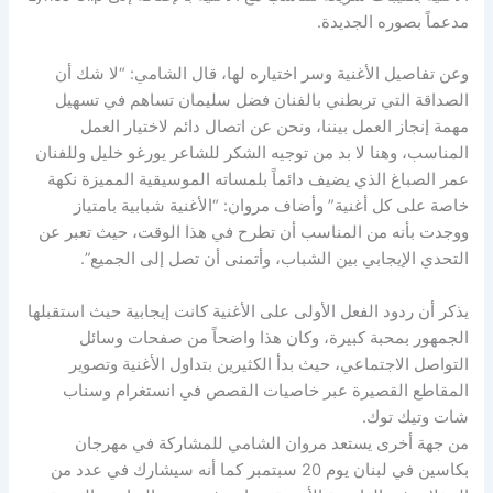
مدعماً بصوره الجديدة.
وعن تفاصيل الأغنية وسر اختياره لها، قال الشامي: “لا شك أن
الصداقة التي تربطني بالفنان فضل سليمان تساهم في تسهيل
مهمة إنجاز العمل بيننا، ونحن عن اتصال دائم لاختيار العمل
المناسب، وهنا لا بد من توجيه الشكر للشاعر يورغو خليل وللفنان
عمر الصباغ الذي يضيف دائماً بلمساته الموسيقية المميزة نكهة
خاصة على كل أغنية” وأضاف مروان: “الأغنية شبابية بامتياز
ووجدت بأنه من المناسب أن تطرح في هذا الوقت، حيث تعبر عن
التحدي الإيجابي بين الشباب، وأتمنى أن تصل إلى الجميع”.
يذكر أن ردود الفعل الأولى على الأغنية كانت إيجابية حيث استقبلها
الجمهور بمحبة كبيرة، وكان هذا واضحاً من صفحات وسائل
التواصل الاجتماعي، حيث بدأ الكثيرين بتداول الأغنية وتصوير
المقاطع القصيرة عبر خاصيات القصص في انستغرام وسناب
شات وتيك توك.
من جهة أخرى يستعد مروان الشامي للمشاركة في مهرجان
بكاسين في لبنان يوم 20 سبتمبر كما أنه سيشارك في عدد من