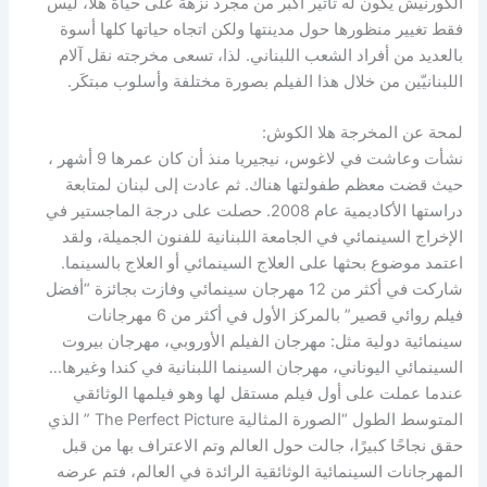
الكورنيش يكون له تأثير أكبر من مجرد نزهة على حياة هلا، ليس
فقط تغيير منظورها حول مدينتها ولكن اتجاه حياتها كلها أسوة
بالعديد من أفراد الشعب اللبناني. لذا، تسعى مخرجته نقل آلام
اللبنانيّين من خلال هذا الفيلم بصورة مختلفة وأسلوب مبتكَر.
‎نشأت وعاشت في لاغوس، نيجيريا منذ أن كان عمرها 9 أشهر ،
حيث قضت معظم طفولتها هناك. ثم عادت إلى لبنان لمتابعة
دراستها الأكاديمية عام 2008. حصلت على درجة الماجستير في
الإخراج السينمائي في الجامعة اللبنانية للفنون الجميلة، ولقد
اعتمد موضوع بحثها على العلاج السينمائي أو العلاج بالسينما.
شاركت في أكثر من 12 مهرجان سينمائي وفازت بجائزة “أفضل
فيلم روائي قصير” بالمركز الأول في أكثر من 6 مهرجانات
سينمائية دولية مثل: مهرجان الفيلم الأوروبي، مهرجان بيروت
السينمائي اليوناني، مهرجان السينما اللبنانية في كندا وغيرها…
‎عندما عملت على أول فيلم مستقل لها وهو فيلمها الوثائقي
المتوسط ​​الطول “الصورة المثالية The Perfect Picture ” الذي
حقق نجاحًا كبيرًا، جالت حول العالم وتم الاعتراف بها من قبل
المهرجانات السينمائية الوثائقية الرائدة في العالم، فتم عرضه