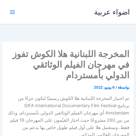
خطي
اضواء عربية
لى
لمحتوى
‎المخرجة اللبنانية هلا الكوش تفوز
في مهرجان الفيلم الوثائقي
الدولي بأمستردام
بواسطة
/
6 يونيو، 2022
‎تم اختيار المخرجة اللبنانية هلا الكوش رسميًا لتكون جزءًا من
برنامج IDFA International Documentary Film Festival
Amsterdam أي مهرجان الفيلم الوثائقي الدولي بأمستردام، وذلك
من بين 260 مشروعًا حيث اختار القيّمون على المهرجان 16 فيلم
فقط، وستعمل هلا على أول فيلم طويل خاص بها بدعم من
المهرجان العالمي المذكور.