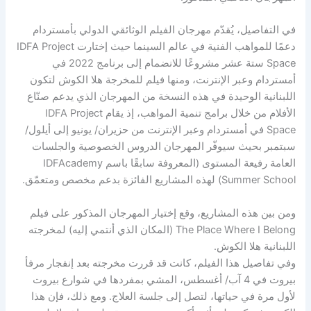
‎في التفاصيل، يُقدّم مهرجان الفيلم الوثائقي الدولي بأمستردام
دعمًا للمواهب الفنية في عالم السينما حيث إختارت IDFA Project
Space ستة عشر مشروعًا للانضمام إلى برنامج 2022 في
أمستردام وعبر الإنترنت، ومنها فيلم للمخرجة هلا الكوش لتكون
اللبنانية الوحيدة في هذه النسخة من المهرجان الذي يدعم صنّاع
الأفلام من خلال برامج تنمية المواهب، إذ يقام IDFA Project
Space في أمستردام وعبر الإنترنت من حزيران/ يونيو إلى أيلول/
سبتمبر بحيث سيوفّر المهرجان الدروس الخصوصية والجلسات
العامة رفيعة المستوى (المعروفة سابقًا باسم IDFAcademy
Summer School) لهذه المشاريع الفائزة بدعم مخصص ومتعمّق.
‎ومن بين هذه المشاريع، وقع إختيار المهرجان المذكور على فيلم
The Place Where I Belong (المكان الذي أنتمي إليه) لمخرجته
اللبنانية هلا الكوش.
‎وفي تفاصيل هذا الفيلم، كانت قد قررت مخرجته بعد إنفجار مرفأ
بيروت في 4 آب/ أغسطس، المشي بمفردها في شوارع بيروت
لأول مرة في حياتها، لتصل إلى جلسة العلاج. ومع ذلك، فإن هذا