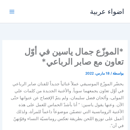
خطي
اضواء عربية
لى
لمحتوى
‎*الموزّع جمال ياسين في أوّل
تعاون مع صابر الرباعي*
بواسطة
/
18 مارس، 2022
‎يحضّر الموزّع الموسيقي عملاً غنائياً جديداً للفنان صابر الرباعي
في أوّل تعاون يجمعهما سوياً. والأغنية الجديدة من كلمات علي
المولى، وألحان فضل سليمان، ولم يتمّ الإفصاح عن عنوانها حتّى
الآن. وعنها يقول ياسين: ” أنا بأشدّ الحماس للعمل على هذه
الأغنية الرومانسية التي تتضمّن موضوعاً داعماً للمرأة، ولذلك
أعمل على توزيع اللحن بطريقة تعكس رومانسيّة النساء وقوّتهنّ
في آن”.