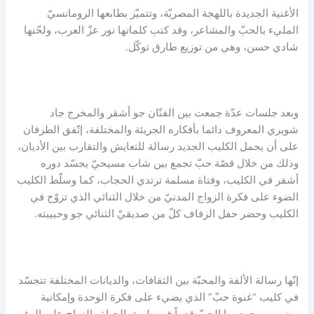
الأغنية الجديدة باللهجة المصريّة، وتتميّز بطابعها الرومانسيّ
المليء بالحبّ والمشاعر، وقد كتب كلماتها نور عزّ العرب، ولحّنها
شادي حسن، وهي من توزيع طارق توكّل.
وبعد جلسات عدّة جمعت بين الفنّان جو أشقر والمخرج جاد
شويري المعروف دائما بأفكاره الجريئة والمختلفة، إتّفق الطرفان
على أن يحمل الكليب الجديد رسالة للتعايش والتقارب بين الأديان،
وذلك من خلال قصّة حبّ تجمع بين شاب مسيحيّ يجسّد دوره
أشقر في الكليب، وفتاة مسلمة ترتدي الحجاب، كما وسلّط الكليب
الضوء على فكرة الزواج المدنيّ من خلال الثنائي الذي تزوّج في
الكليب وحضر حفل الزفاف كلّ من صديقيْ الثنائي جو وحبيبته.
إنّها رسالة الألفة والمحبّة بين الثقافات، والديانات المختلفة تتجسّد
في كليب “غنوة حبّ” الذي يضيء على فكرة الوحدة وإمكانية
مضي من جمعهما الحبّ قدماً في طريق الحياة والزواج على الرغم