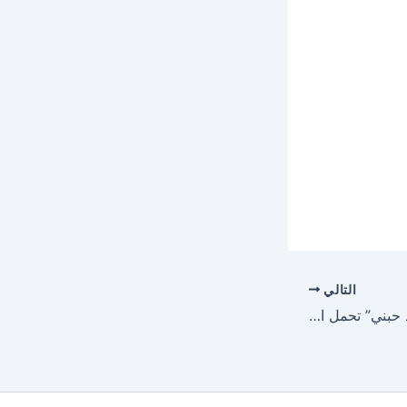
التالي
حاتم العراقي: أغنية “بعد حبني” تحمل الفرح والمحبة في كل أطرافها