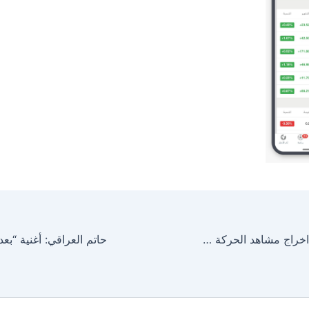
عادل أديب ينهي اخراج مشاهد الحركة والجرافيك لاضخم انتاج تركي بطولة نجم ارطغرل “إنجن التان” ويستعد لاطلاق كتابيه” احلامي” و “الحشاشين” خلال ايام