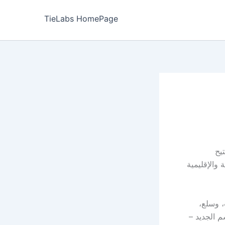
TieLabs HomePage
يح
والإقليمية
، وسلع،
 الجديد –