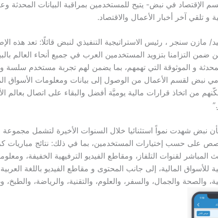
م الإقتصاد في نبض- يتيح للمستخدمين بمراقبة البيانات المحدثة و
لية و تلقي آخر أخبار الأعمال والاقتصاد.
 مازن سنجر ، رئيس الاستراتيجية التنفيذي لنبض قائلًا: تعد هذه الإض
ن ضمن التزامنا بتزويد المستخدمين العرب في جميع أنحاء العالم بالبي
محدثة و الموثوقة التي تهمهم، بما يضمن لهم تجربة مستخدم سلسة 
ي نبض لقسم الأعمال من الوصول إلى بيانات ومعلومات الأسواق ال
كّنهم من اتخاذ قرارات مالية يوميَّة أفضل والبقاء على اتصال بعالم ال
”
بأن نبض شهدت نمواً استثنائيا خلال السنوات الأخيرة لتشمل مجموعة 
ص على حسب إختيارات المستخدمين، بما في ذلك: نتائج مباريات كر
ث المباشر لقنوات التلفاز، ومقاطع الفيديو الترفيهية الخفيفة، ومعل
لية للأسواق المالية، إلى جانب المحتوى و مقاطع الفيديو باللغة العربية 
ية، والصحة والجمال، والسفر، والعلوم، والتقنية، والرياضة، والطبخ، و