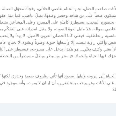
لأتات صاحب الحفل، نجم الختام عاصي الحلاني، وفجأة تتحوّل الصالة 
سيكون صعباً على من شاهد وحضر وصفها. يطلّ عاصي، كما منذ عقود،
 بحضوره المحبب، بسيطرة كاملة على المسرح وعلى المشاعر. يشعلها 
عاصي بمواله، فلا مثيل لقوة الصوت، ولا مثيل لقدراته على التحكّم بم
انسية والعاطفية، فيغني كما الحصان العربي الأصيل، لا يهدأ ولا يتعب
ص وأكثر، زاوية تنصت إلا وأشعلها حيوية وطرباً ونشو
ة. لا يحتاج عا
ذا يغني وكيف يغنّي… هو هكذا، يدخل على مسرحه، فيسيطر على الن
حرّك فيها الحياة والجماد. فيسحر ويسيطر ويظلّ مسيطراً من اللحظة 
لحياة الى بيروت وليلها. صحيح أنها تأتي بظروف صعبة وحذرة، لكنها
 علي الأتات وهو يرحب بالحاضرين، أن لبنان لا يموت، وأنه موجود في
ة.