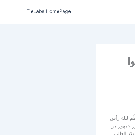
TieLabs HomePage
نوا
ظّم ليلة رأس
ضور جمهور من
ّد العالم،