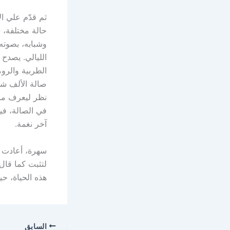
ثم قدّم علي ا
حالة
مختلفة، 
وشبابه، بصوته
الليالي. يصدح 
الطربية والروم
صالة الألف شخ
نظر ليعرف ما
في الصالة، في
آخر نغمة.
سهرة، أعادت ا
لتثبت كما قال
هذه الحياة، حيا
السابق