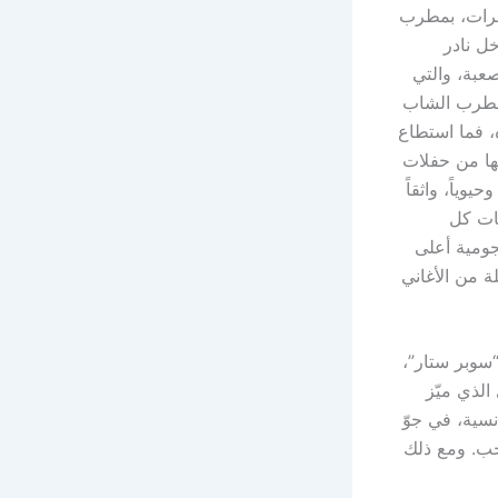
هرات، بمطرب
ل نادر
صعبة، والتي
لمطرب الشاب
، فما استطاع
بها من حفلات
حيوياً، واثقاً
تات كل
جومية أعلى
ة من الأغاني
“سوبر ستار”،
لذي ميّز
نسية، في جوّ
اخب. ومع ذلك