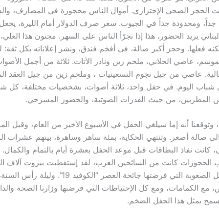
الحجر الصحي الإحترازي. أموال الناس محجوزة في المصارف، والسي
جداً، ومحدودة جداً
في الجيوب. سعر صرف الدولار أمام الليرة، يجعل ا
بناني يريد الحضور، هذا إذا تجرّأ الناس على السهر
. مجنون هذا العلي، 
 لكنه فعلها. وحجز أكبر صالة، في أفخم فندق، ونشر إعلاناته بكل ثقة: 
موسم، عاصي الحلاني، ملحم زين ونادر الأتات. ثلاثة من أجمل الأصوات
تتالية. عاصي من جيل نجوم التسعينيات ، وملحم زين من جيل العقد ال
 شباب اليوم. في حفل واحد، ثلاثة أصوات، بشخصيات مختلفة، كل شخ
من المطربين، من حيث القدرات الصوتية، والحضور المسرحي.
، وتوقعنا
أنه إما سيلغي الحفل في الأسبوع الأخير من العام، وقبل المو
الى صالة أصغر. وتنتهي الحكاية، بمئة ساهر وساهرة، بينهم عشرات ال
ى، كانت
نفاذ البطاقات قبل موعد الحفل بعشرة أيام بالتمام والكمال.
غلب الحجوزات كانت من السائحين العرب، لقد إستقطبت بيروت آلاف الز
الصعوبة التي فرضتها جائحة العصر “الكوفيد 19”.
وليلة رأس السنة،
ع الكمامات، ومع كل الإحتياطات التي فرضتها وزارتا الصحة والداخ
يسمح بمثل هذا الحفل الضخم.