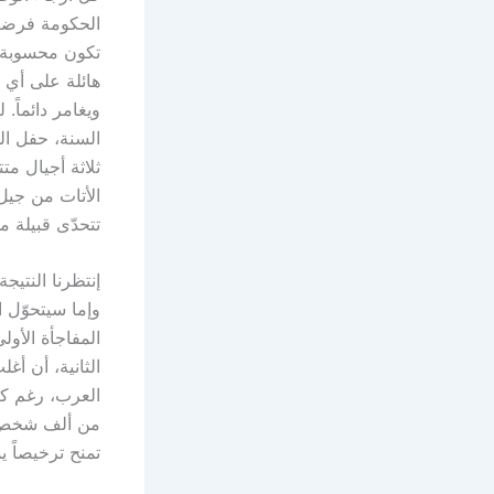
الحكومة فرضت 
تكون محسوبة
هائلة على أي ل
ويغامر دائماً.
السنة، حفل ال
ثلاثة أجيال م
الأتات من جيل
تتحدّى قبيلة 
إنتظرنا النتيجة
وإما سيتحوّل 
المفاجأة الأول
الثانية، أن أ
العرب، رغم كل 
من ألف شخص، م
تمنح ترخيصاً 