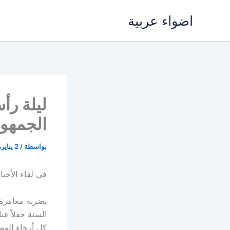
خطي
اضواء عربية
لى
لمحتوى
الجمهور
بواسطة
/
2 يناير، 2021
في لقاء
الأجيا
بضربة مغامرة م
السنة حفلاً غن
كل أرجاء الوطن