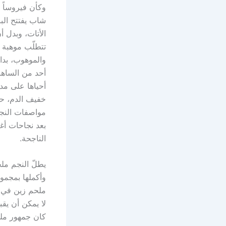
وكأن فيروساً 
شاب يفتتح الب
الأتات، وبدل 
تتطلّب موهبة 
والموهوب، بدا
أحد من الساهر
أحياها على مد
خفيف الدم، ح
مواصفات النجو
بعد نجاحات أغ
الناجحة.
يطلّ النجم مل
وأكملها بمجمو
ملحم زين في هذ
لا يمكن أن يقب
كان جمهور ملحم