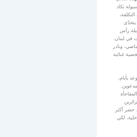
ولة تكاد
لتكلفة،
يتحدّى
ليلة رأس
 في لبنان.
ماضي، ونادر
صية غنائية
عد بأيام،
مدعوين.
المفاجأة
ائرين
 حضر أكثر
لية، لكي