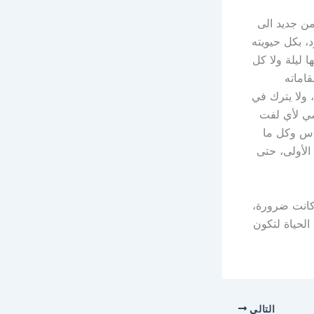
من جديد الى
 بكل حيويته
ليلة ولا كل
قاماته
، ولا يترك في
صي لأي لفت
اس وكل ما
الأولى، حتى
 كانت ضرورة،
الحياة لتكون
التالي