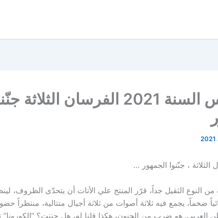
ليلة رأس السنة 2021 الفرسان الثلاثة جنّ
ل الثلاثة ، جنّنوا الجمهور …
ن النوع الثقيل جداً، قرّر المنتج علي الأتات أن يتحدّى الظروف، لين
ائياً ضخماً، يجمع فيه ثلاثة أصوات من ثلاثة أجيال متتالية، منتظراً ح
 العربي. هو ضرب من الجنون، هكذا قلنا له، هل جننت؟ “الكورونا” تهد