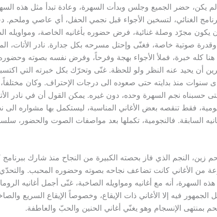
لم يكن، حضر الجميع وجلس وبدأت السهرة، وعادة تبدأ مثل هذه الس
رنامج الغنائي، لتسخين الأجواء قبل نجمي الحفل، أي عاصي وملحم. دخ
أن يكون مجرّد وصلة غنائية، فرض حضوره بأغانيه الخاصة، ومواويله ال
وقدرة صوتية خاصة، فغنّى وإحتل مسرحه بكل جدارة. نادر الأتات، ا
 هنا كله خبرة، فملأ الأجواء بهجة وفرحاً، وفرض نفسه بصوته وحضوره
ين أن يحيد عنه النظر ولو للحظة. غنّى وتحرّك بكل خبرته التي اكتس
ى سنوات منذ بدايته حتى صعوده الى درجات الإحتراف.
وكان مختلفاً، و
تى حسبناه نجم السهرة وحده، دون غيره.
يمكن القول أن في نادر الأ
مية، فقط تنقصه بعض الأغاني المناسبة، ليستكمل بها مشواره الى ن
انيه السابقة. فالنجومية، تكملها بعد مواصفات الصوت والحضور، سلسل
حم زين، النجم الذي فاز بحصته الكبيرة من النجاح منذ شارك ببرنامج 
عة من الأغاني كانت تضاعف نجاحه بصوته وحضوره المحبب. والتحدّي ا
ه السهرة، أنه مع أغانيه ومواويله الصاخبة، غنّى أجمل أغانيه الروما
ل الجمهور فيه إلا الأغاني ذات الإيقاع، وخصوصاً الإيقاع السريع والص
 بمنتهى الإنسجام وهو يغنّي أغاني الحنين والحبّ والعاطفة.