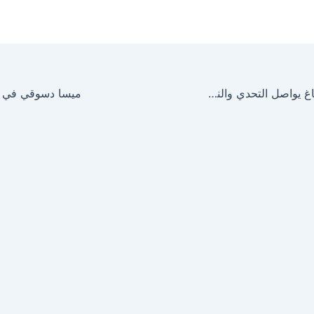
المخرج منقذ الدباغ يواصل التحدي والنجاحات
ميسا دسوقي في م