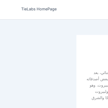
TieLabs HomePage
ائي، بعد
 بعض أصدقائه
لبيروت. وهو
ولبيروت
كا والشرق