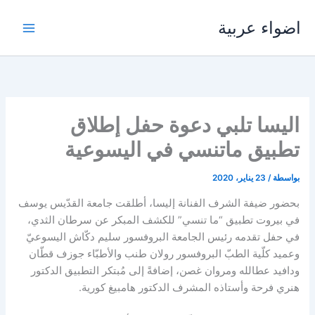
خطي
اضواء عربية
لى
لمحتوى
اليسا تلبي دعوة حفل إطلاق
تطبيق ماتنسي في اليسوعية
بواسطة
/
23 يناير، 2020
بحضور ضيفة الشرف الفنانة إليسا، أطلقت جامعة القدّيس يوسف
في بيروت تطبيق “ما تنسي” للكشف المبكر عن سرطان الثدي،
في حفل تقدمه رئيس الجامعة البروفسور سليم دكّاش اليسوعيّ
وعميد كلّية الطبّ البروفسور رولان طنب والأطبّاء جوزف قطّان
ودافيد عطالله ومروان غصن، إضافةً إلى مُبتكر التطبيق الدكتور
هنري فرحة وأستاذه المشرف الدكتور هامبيغ كورية.