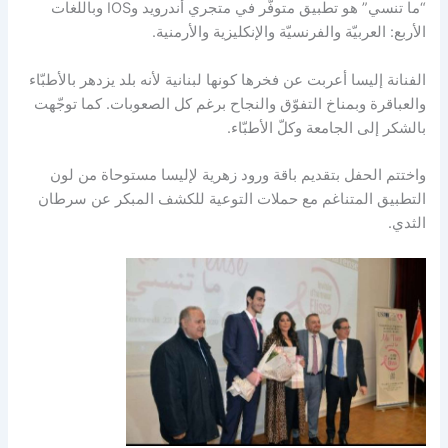
“ما تنسي” هو تطبيق متوفّر في متجري أندرويد وIOS وباللغات
الأربع: العربيّة والفرنسيّة والإنكليزية والأرمنية.
الفنانة إليسا أعربت عن فخرها كونها لبنانية لأنه بلد يزدهر بالأطبّاء
والعباقرة وبمناخ التفوّق والنجاح برغم كل الصعوبات. كما توجّهت
بالشكر إلى الجامعة وكلّ الأطبّاء.
واختتم الحفل بتقديم باقة ورود زهرية لإليسا مستوحاة من لون
التطبيق المتناغم مع حملات التوعية للكشف المبكر عن سرطان
الثدي.