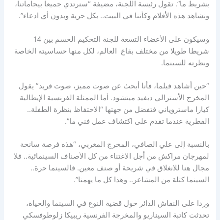
بشريط ما”. تقول رئيسة اللجنة، مضيفة “سنرتدي جميعا بيجاماتنا،
ونشاهد هذه الأفلام وكأننا في البيت.. بكل حرية وبدون أي ادعاء”.
وسيكون على الأعضاء التسعة للجنة التحكيم الحسم بين 14
شريطا طويلا من مختلف بقاع العالم، لكل منها حساسيته الخاصة
ونظرته للسينما.
“حين أشاهد فيلما، فأنا أبحث عن صوت مميز، صوت فريد” يقول
المخرج الأسترالي ديفيد ميتشود. أما الممثلة الفرنسية الإيطالية
كيارا ماستروياني فتفضل من جهتها “الاحتفاظ بنظرة الطفلة..
الفطرية عندما تقدم على اكتشاف عمل فني ما”.
بالنسبة إلى علي الصافي، المخرج المغربي، “هذه فرصة سانحة
لمهرجان مراكش من أجل الاغتناء من كل الأصناف السينمائية.. فلا
مجال هنا للانغلاق في شريحة أو صنف معين. فالسينما حرة..
السينما كتلة من المشاعر.. وهذا كل ما يهمنا”.
وردا على النقاش الدائر حول قضية النوع في السينما والحياة،
تحدثت كاتبة السيناريو والمخرجة الفرنسية ريبيكا زلوطوفسكي