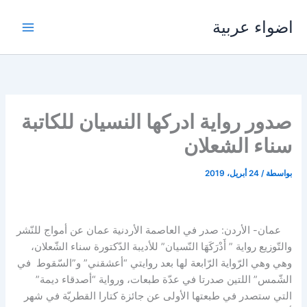
خطي
اضواء عربية
لى
لمحتوى
صدور رواية ادركها النسيان للكاتبة
سناء الشعلان
بواسطة
/
24 أبريل، 2019
عمان- الأردن: صدر في العاصمة الأردنية عمان عن أمواج للنّشر
والتّوزيع رواية ” أَدْرَكَهَا النّسيان” للأديبة الدّكتورة سناء الشّعلان،
وهي وهي الرّواية الرّابعة لها بعد روايتي “أعشقني” و”السّقوط في
الشّمس” اللتين صدرتا في عدّة طبعات، ورواية “أصدقاء ديمة”
التي ستصدر في طبعتها الأولى عن جائزة كتارا القطريّة في شهر