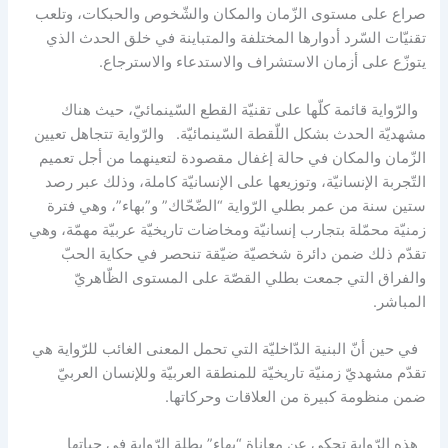
صراع على مستوى الزّمان والمكان والشّخوص والحبكات، وتلعب
تقنيّات السّرد أدوارها المختلفة والمتباينة في خلق الحدث الذي
يتوزّع على أزمان الاستشراف والاستدعاء والاسترجاع.
والرّواية قائمة كلّها على تقنيّة القطع السّينمائيّ، حيث هناك
مشهديّة الحدث بشكل اللّقطة السّينمائيّة. والرّواية تتجاهل تعيين
الزّمان والمكان في حالة إغفال مقصودة لتعينهما من أجل تعميم
التّجربة الإنسانيّة، وتوزيعها على الإنسانيّة كاملة، وذلك عبر رصد
ستين سنة من عمر بطلي الرّواية “الضّحّاك” و”بهاء”، وهي فترة
زمنيّة محمّلة بتجارب إنسانيّة ومخاضات تاريخيّة عربيّة مهمّة، وهي
تقدّم ذلك ضمن دائرة شخصيّة ضيّقة تنحصر في حكاية الحبّ
والفراق التي جمعت بطلي القصّة على المستوى الظّاهريّ
المباشر.
في حين أنّ البنية الدّاخليّة التي تحمل المعنى الغائب للرّواية هي
تقدّم مشهديّ زمنيّة تاريخيّة للمنطقة العربيّة وللإنسان العربيّ
ضمن منظومة كبيرة من العلاقات وحركاتها.
هذه الرّواية تحكي عن معاناة “بهاء” بطلة الرّواية في حياتها