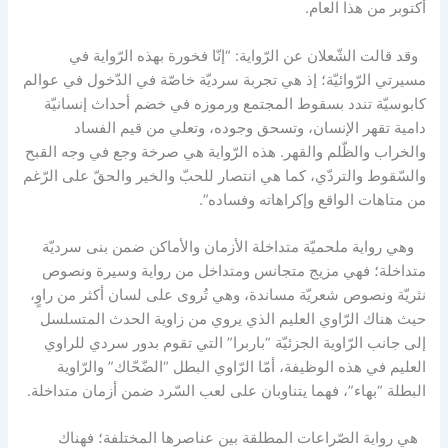
أكتوبر من هذا العام.
وقد قالت الشّعلان عن الرّواية: “إنّا فخورة بهذه الرّواية في
مسيرتي الرّوائيّة؛ إذ هي تجربة سرديّة خاصّة في الدّخول في عوالم
كابوسيّة تندد بسقوط المجتمع ورموزه في خضم أحداث إنسانيّة
دامية تقهر الإنسان، وتسحق وجوده، وتعلي من قيم الفساد
والخراب والظّلم والقهر. هذه الرّواية هي صرخة وجع في وجه القبح
والسّقوط والتردّي، كما هي انتصار للحبّ والخير والحقّ على الرّغم
من متاهات الواقع وإكراهاته وفساده”.
وهي رواية ملحميّة متداخلة الأزمان والأماكن ضمن بنى سرديّة
متداخلة؛ فهي مزيج متجانس ومتداخل من رواية وسيرة ونصوص
نثريّة ونصوص شعريّة مساندة، وهي تُروى على لسان أكثر من راوٍ،
حيث هناك الرّاوي العليم الذي يروي من زاوية الحدث المتسلسل
إلى جانب الرّاوية الجزئيّة “باربرا” التي تقوم بدور سردي للراوي
العليم في هذه الوظيفة، أمّا الرّاوي البطل “الضّحّاك” والرّاوية
البطلة “بهاء”، فهما يتناوبان على لعب السّرد ضمن أزمان متداخلة.
هي رواية الصّراعات المطلقة بين عناصرها المختلفة؛ فهناك