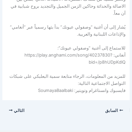
الاصالة والحداثة وحاكين الزمن الجميل والتجديد بروح شبابية في
آن معاً.
يُشار إلى أن أغنية “وصفولي عيونك” بدأ بثها رسمياً عبر “أنغامي”
والإذاعات اللبنانية والعربية.
للاستماع إلى أغنية “وصفولي عيونك”:
أنغاني: https://play.anghami.com/song/40237830?
bid=/p8hUDpKdlQ
للمزيد من المعلومات، الرجاء متابعة سمية البعلبكي على شبكات
التواصل الاجتماعية التالية:
فايسبوك وانستاغرام وتويتير: SoumayaBaalbaki
السابق
التالي