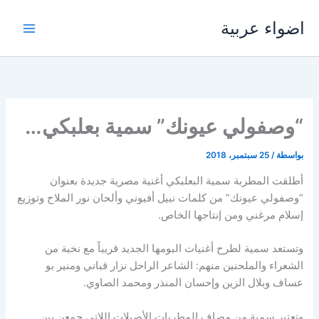
خطي
اضواء عربية
لى
لمحتوى
“وصفولي عيونك” سمية بعلبكي…
بواسطة
/
25 سبتمبر، 2018
أطلقت المطربة سمية البعلبكي أغنية مصرية جديدة بعنوان
“وصفولي عيونك” من كلمات نبيل أفيوني وألحان نور الملاح وتوزيع
إسلام مرغني ومن إنتاجها الخاص.
وتستعد سمية لطرح أغنيات البومها الجديد قريباً مع نخبة من
الشعراء والملحنين منهم: الشاعر الراحل نزار قباني ومنير بو
عساف وبلال الزين وإحسان المنذر ومحمد الصاوي.
وتعتبر سمية من مصاف المطربات الأصيلات اللاتي جمعن بين