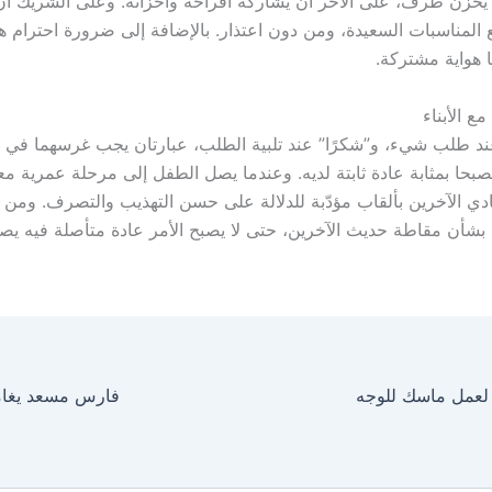
 يحزن طرف، على الآخر أن يشاركه أفراحه وأحزانه. وعلى الشريك أ
 المناسبات السعيدة، ومن دون اعتذار. بالإضافة إلى ضرورة احترام ه
ا هواية مشتركة.
ع الأبناء
د طلب شيء، و”شكرًا” عند تلبية الطلب، عبارتان يجب غرسهما في
بحا بمثابة عادة ثابتة لديه. وعندما يصل الطفل إلى مرحلة عمرية معي
ادي الآخرين بألقاب مؤدّبة للدلالة على حسن التهذيب والتصرف. ومن
 بشأن مقاطة حديث الآخرين، حتى لا يصبح الأمر عادة متأصلة فيه ي
 لعمل ماسك للوجه
فارس مسعد يغامر 