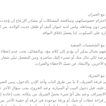
مع الجيران
ترام خصوصياتهم، ومناقشة المشكلات أو مصادر الإزعاج إن وُجدت، 
من دون وساطة. ولمن لديه حيوان أليف أو طفل حديث الولادة، من 
ره على السكوت، لذا يفضل إغلاق النوافذ.
 مع الشخصيات الصعبة
هم بجدال يمكن أن يؤدي إلى كلام مؤذ. وبالمقابل، يجب عدم إعطاء 
صة لكي تنال منك أو تسيء إليك مباشرة. ومن المفضل تبنّي شعار الت
الآخرين، والابتعاد عن تصيّد الأخطاء والعثرات.
 مع الشريك
ى غرفة الشريك، لا بدّ من طرق الباب وأخذ الإذن بالدخول، ومن الضر
 عليه، قبل دخول البيت أو السيارة، وعند الخروج، يجب سؤال الآخر عمّ
ل الانصراف. وعند نقل أيّ شيء يخصّ الشريك من مكانه، يجب إعادته 
ق قراءة خطاب أو شيك أو ورقة موجودة في غرفة أو حقيبة الآخر. من ج