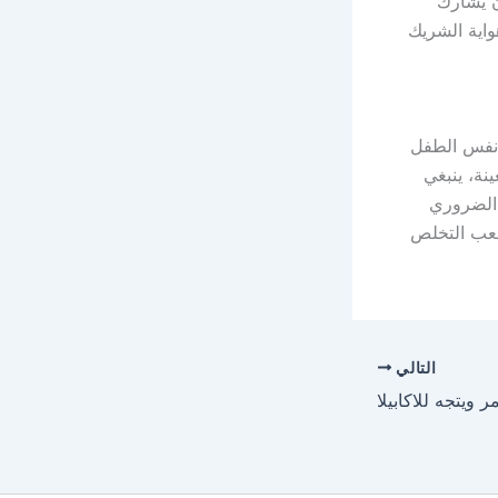
ن يشارك
واية الشريك
 نفس الطفل
نة، ينبغي
 الضروري
صعب التخلص
التالي
ويتجه للاكابيلا