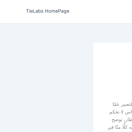
TieLabs HomePage
عبير عمّا
ناس لا تحكم
طار، توضح
لًّا منّا في