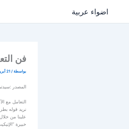
خطي
اضواء عربية
لى
لمحتوى
فن التع
بواسطة
/
21 أبريل، 2018
المصدر :سيدت
التعامل مع الآ
نريد قوله بطري
علينا من خلال
خبيرة “الإتيكي