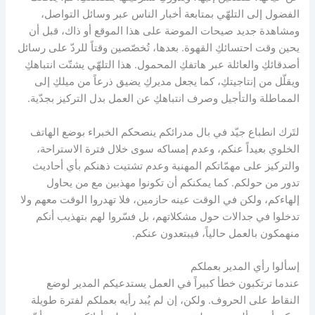
الفضول إلى التلهّي بمتابعة أخبار الناس عبر وسائل التواصل،
ومشاهدة جديد صيحات الموضة على هذا الموقع أو ذاك، قبل أن
يحين وقت احتسائكِ القهوة. بعدها، تُخصّصين وقتاً للردّ على رسائل
أصدقائكِ والعائلة عبر هاتفكِ المحمول. هذا التلهّي يشتّت انتباهكِ
ويقلّل من إنتاجيتكِ، كما يجعل مديركِ يضيق ذرعاً من ميلكِ إلى
المماطلة والتأجيل وصرف انتباهكِ عن العمل بدل التركيز بجدّية.
لتَرك انطباع جيّد في بال مدرائكم ينصحكم الخبراء بوضع الهاتف
الخلوي بعيداً عنكم، وعدم إمساكه سوى خلال فترة الاستراحة،
والتركيز على مهمّاتكم المهنية وعدم تشتيت ذهنكم بأي أحاديث
تدور من حولكم. كما يمكنكم أن تكونوا مهذبين مع من يحاول
إلهاءكم، ولكن في الوقت عينه حازمين، فلا تهدروا الوقت معهم ولا
تدخلوا في جدالات حول مشكلاتهم، بل فسّروا لهم بتهذيب أنكم
منهمكون بالعمل حالياً، فيبتعدون عنكم.
إسألوا رأي المدير بعملكم
عندما ترتكبون خطأ كبيراً في العمل يستدعيكم المدير لوضع
النقاط على الحروف. ولكن، إن لم يُبد رأيه بعملكم لفترة طويلة