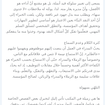
يسعى إلى تغيير سلوكه قيد أنملة، بل هو مقتنع أنّ أداءه هو
الأفضل، وأنّ مديره يغار منه. لذا، يوجّه له ملاحظات «لا جدوى
منها»، ويطلب منه بذل جهود غير نافعة. ولكن، يلفت الخبراء إلى
أنّ أخذ النقد البنّاء بعين الاعتبار هو أساسي لتطوير المهارات
وتحقيق أهداف المؤسسة، والتطوّر الشخصي لتسلّق السلم
المهني. فتعلّموا تقبّل كلّ أشكال النقد بهدوء، وخذوا منه ما ينفعكم.
كثرة الكلام وعدم السماع
يحبّ المدراء في العمل أن ينصت إليهم موظفوهم ويفهموا عليهم
«عالطاير». إنّ الاستماع سِمة لا تثمن في علاقاتكم مع الناس،
وخصوصاً مع الزملاء والمدراء. حتّى أن الاستماع بحسب الخبراء هو
الكفاءة الأكثر أهمية وحسماً خلال مقابلات التوظيف، إذ انه يحدّد
مدى قدرتكم على الاستيعاب، والتفهّم، والتقبّل، والتعلّم، وبناء
علاقات سليمة مع الزملاء والمدراء والزبائن، لصالح المؤسسة.
التلهّي بسهولة
ها هي زميلة في المكتب تأتي إليكِ لتخبركِ بعض القصص الخاصة
عن حياتها، فتُصغين إليها، وبدوركِ تُشركينها بقصصكِ. ثم، يدفعك