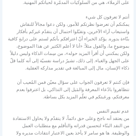
على الزملاء، هي من السلوكيات المدمّرة لحياتكم المهنية.
أنتم لا تعرفون كل شيء
يمكنكم أن تعرضوا نظرتكم للأمور، ولكن دعوا مجالاً للنقاش
واستيعاب آراء الآخرين، وتقبّلوا احتمال أن يتقدّم غيركم بأفكار
بنّاءة بدوره. يؤكد الخبراء أنّ اعترافكم بأنكم لستم على درايةٍ كافية
بموضوعٍ ما، والقول مثلاً: «أنا لا أعلم الكثير عن هذا الموضوع،
ولكن يمكنني أن أقرأ المزيد حوله»، من سِمات الذكاء وليس دليلاً
على الجهل والغباء. إلى ذلك، تشيرُ دراسة نفسيّة إلى أنه كلما قلّ
ذكاء الإنسان، مال إلى المبالغة في تقدير مداركه العقلية.
فإن كنتم لا تعرفون الجواب على سؤال معيّن فمن المُعيب أن
تتظاهروا بادّعاء المعرفة والمَيل إلى التذاكي، بل اعترفوا بعدم
معرفتكم، ورغبتكم في تعلّم المزيد بكل بساطة.
عدم تقييم النفس
من يعتقد أنه ناجح وعلى حق دائماً، لا يتقدّم ولا يحاول الاستفادة
من النقد البنّاء لتحسين قدراته والتأقلم مع متطلبات العمل
والوظيفة. ها هو سامر لا يأخذ بعين الاعتبار انتقادات مديره ولا