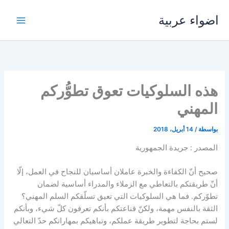
خطي
اضواء عربية
لى
لمحتوى
هذه السلوكيات تعوق تطوُّركم
المهني
بواسطة
/
14 أبريل، 2018
المصدر : جريدة الجمهورية
صحيح أنّ الكفاءة والخبرة عاملان أساسيان للنجاح في العمل، إلّا
أنّ طريقتكم بالتعاطي مع الزملاء والمدراء أساسية لضمان
تطوّركم. فما هي السلوكيات التي تعيق تسلّقكم السلم المهني؟
الثقة بالنفس مهمة، ولكنّ قناعتكم بأنكم تعرفون كلّ شيء، وبأنكم
لستم بحاجة لتطوير طريقة عملكم، وتباهيكم بمهاراتكم حدّ التعالي