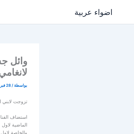
خطي
اضواء عربية
لى
لمحتوى
وائل جس
لانغامي
بواسطة
/
28 فبراير، 2018
تزوجت لابني اس
استضاف الفنان
الماضية لاول 
والخاصة لاول 