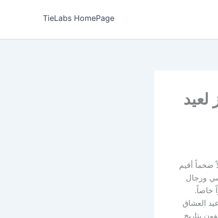
TieLabs HomePage
 لعيد
 ضخماً أقيم
سي ورجال
ً خاصاً.
يد العشاق
ون بتاريخ