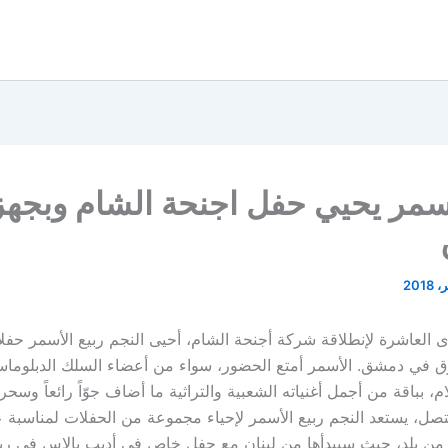
اسمر يحيي حفل اجنحة الشام وبجهز
 العاشرة لإنطلاقة شركة أجنحة الشام، أحيى النجم ربيع الأسمر حفلاً
ق في دمشق. الأسمر أمتع الحضور، سواء من أعضاء السلك الدبلوما
م، بباقة من أجمل أغنياته الشعبية والتراثية ما أضاف جوّاً رائعاً وسحرا
ل، يستعد النجم ربيع الأسمر لإحياء مجموعة من الحفلات لمناسبة ع
من بلد، حيث سيبدأها من لبنان مع حفل خاص في أديب بالاس في ريف