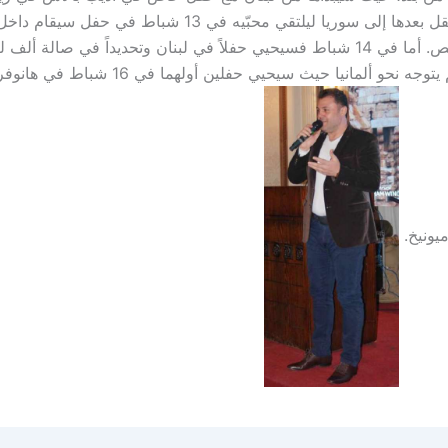
10 شباط، لينتقل بعدها إلى سوريا ليلتقي محبّيه في 13 شباط في ح
الياس في حمص. أما في 14 شباط فسيحيي حفلاً في لبنان وتحديداً في صالة أل
بعلبك، ومن ثم يتوجه نحو ألمانيا حيث سيحيي حفلين أول