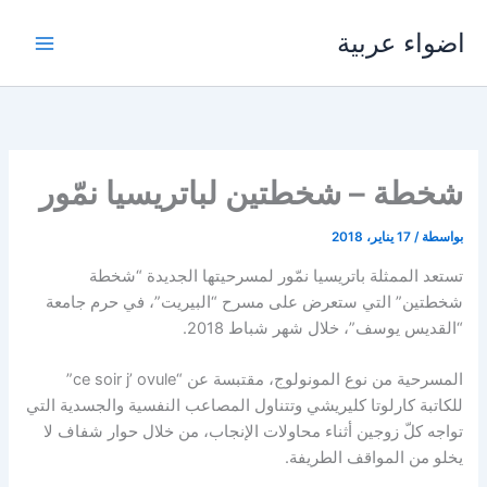
خطي
اضواء عربية
لى
لمحتوى
شخطة – شخطتين لباتريسيا نمّور
بواسطة
/
17 يناير، 2018
تستعد الممثلة باتريسيا نمّور لمسرحيتها الجديدة “شخطة
شخطتين” التي ستعرض على مسرح “البيريت”، في حرم جامعة
“القديس يوسف”، خلال شهر شباط 2018.
المسرحية من نوع المونولوج، مقتبسة عن “ce soir j’ ovule”
للكاتبة كارلوتا كليريشي وتتناول المصاعب النفسية والجسدية التي
تواجه كلّ زوجين أثناء محاولات الإنجاب، من خلال حوار شفاف لا
يخلو من المواقف الطريفة.