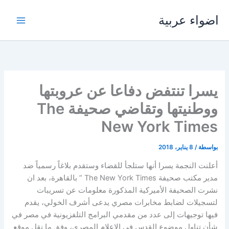
خطي
اضواء عربية
لى
لمحتوى
يسرا تنتفض دفاعا عن عروبتها
ووطنيتها وتقاضي صحيفة The
New York Times
بواسطة
/
8 يناير، 2018
أعلنت النجمة يسرا أنها ستلجأ للقضاء وستقدم بلاغاً رسمياً ضد
مدير مكتب صحيفة The New York Times ” بالقاهرة، بعد ان
نشرت الصحيفة الأميركية المذكورة معلومات عن تسريبات
لتسجيلات لضابط مخابرات مصري يدعى أشرف الخولي، يقدم
فيها توجيهات إلى عدد من مقدمي البرامج التلفزيونية في مصر في
شأن تناول موضوع القدس في الإعلام المصري، وفق ما نقل موقع