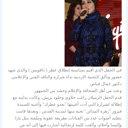
في الحفل الذي أقيم بمناسبة إنطلاق عطر ( ذافويس ) والذي شهد
حضور وتألق النجمة الاردنيه نداء شرارة والناقد الفني والإعلامي
دكتور جمال فياض
وعدد من أهل الصحافة والإعلام وحشد من الجمهور.
قدم الحفل الزميلان ​راغب حلاوي​ و​خلود بريش​، وكانت بدايته مع
إطلالة لشرارة التي أدت أغنيتها “​بعدو عطرك​” وأغنية للسيدة
فيروز “زهرة المدائن” تحية منها لمدينة القدس ، وبعدها قامت
بتقليد أصوات عدد من الفنانات بطريقة عفوية وملفتة مثل يارا
وإليسا وأحلام، وألقت كلمة إرتجالية أشارت فيها إلى أنه من