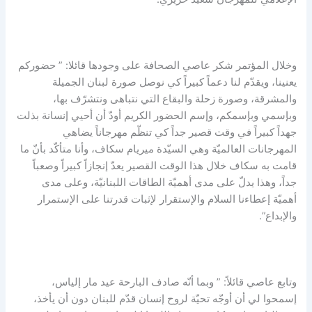
وخلال المؤتمر شكر عاصي الصحافة على وجودها قائلا: ” حضوركم
يعنينا، ويقدّم لنا دعماً كبيراً كي نوصل صورة لبنان الجميلة
والمشرقة، وصورة زحلة والبقاع التي نتباهى ونتشرّف بها،
وبإسمي وبإسمكم، وإسم الحضور الكريم أودّ أن أحيي إنسانة بذلت
جهداً كبيراً في وقت قصير جداً كي تنظّم مهرجاناً يضاهي
المهرجانات العالميّة وهي السيّدة ميريام سكاف، وأنا متأكّد بأنّ ما
قامت به سكاف خلال هذا الوقت القصير يعدّ إنجازاً كبيراً وصعباً
جداً، وهذا يدلّ على مدى أهميّة الطاقات اللبنانيّة، وعلى مدى
أهميّة إعطاءنا السلام والإستقرار لإثبات قدرتنا على الإستمرار
والإبداع”.
وتابع عاصي قائلاً: ” وبما أنّه صادف البارحة عيد مار إلياس،
إسمحوا لي أن أوجّه تحيّة لروح إنسان قدّم للبنان دون أن يأخذ،