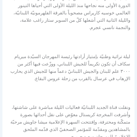
الدورة الأولى منه نجاحها منذ الليلة الأولى التي أحياها التينور
العالمي خوسيه كاريراس مصحوباً بالفرقة الفلهرمونيّة اللبنانيّة،
والليلة الثانية التي أشعلها كلّ من السوبر ستار راغب علامة،
والنجمة نانسي عجرم.
ليلة تراثية وطنيّة بإمتياز أرادتها رئيسة المهرجان السيّدة ميريام
سكاف أن تكون تكريماً للجيش اللبناني، ووزّعت فيها أكثر من
٣٠٠٠ علم للبنان والجيش اللبنانيّ دعماً منها للجيش الذي يحارب
الإرهاب في عرسال بالقرب من زحلة عروس البقاع.
ونقلت قناة الجديد اللبنانيّة فعاليات الليلة مباشرة على شاشتها،
وأشرفت المخرجة كريستال معوّض على نقل أحداثها بصورة
متمكّنة ومحترفة، وإفتتحت السهرة الإعلامية ميشا جاويش مرحبّة
بالمشاهدين ومقدّمة للمؤتمر الصحفيّ الذي قدّمه الملحق
الإعلاميّ للمهرجان سعيد حريري.