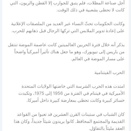
أجل صناعة المظلات، فلم يتبق للجوارب إلا القطن والريون، التي
كانت لا تحظى بشعبية في ذلك الوقت.
وكانت الحكومات تحثّ النساء عبر العديد من الملصقات الإعلانية
على إعادة تدوير الملابس التي تركها الرجال قبل ذهابهم للحرب.
يذكر أنه خلال فترة الحربين العالميتين كانت عاصمة الموضة تنتقل
من باريس إلى نيويورك، وهو ما جعل هناك تأثيراً أميركياً واضحاً
على مسار الموضة في العالم.
الحرب الفيتنامية
امتدت هذه الحرب الشرسة التي خاضتها الولايات المتحدة
الأميركية في فيتنام في الفترة من 1956 إلى 1975، وتكبدت
خسائر كبيرة وكانت تحظى بمعارضة كبيرة داخل أميركا.
كان الشباب في ستينات القرن العشرين قد تعبوا من القواعد
القديمة والمجتمع المحافظ. كانوا يريدون شيئاً جديداً، وكان هذا
العقد مليئاً بالتفاؤل.