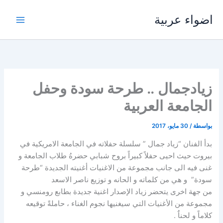
خطي
اضواء عربية
لى
لمحتوى
زيادجمال .. طرحة سودة وحفل
الجامعة العربية
بواسطة
/
30 مايو، 2017
بدأ الفنان “زياد جمال ” سلسلة حفلاته في الجامعة الامريكية في
بيروت حيث احيى حفلاً كبيراً بروح شبابي حضرهُ طلاب الجامعة و
غنى فيه الى جانب مجموعة من الاغنيات أغنيته الجديدة “طرحة
سودة” و هي من كلماته و الحانه و توزيع ناصر الاسعد
من جهة اخرى يتحضر زياد الإصدار اغنية جديدة بطابع رومنسي و
مجموعة من الأغنيات التي سيغنيها نجوم الغناء ، حاملةً توقيعه
كلاماً و لحناٌ .