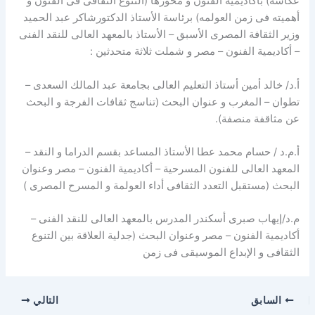
عكاشة) بأكاديمية الفنون و محورها (التنوع الثقافى فى الفنون و
أهميته فى زمن العولمه) برئاسة الأستاذ الدكتورشاكر عبد الحميد
وزير الثقافة المصرى الأسبق – الأستاذ بالمعهد العالى للنقد الفنى
– أكاديمية الفنون – مصر و شملت ثلاثة متحدثين :
أ.د/ خالد أمين أستاذ التعليم العالى بجامعة عبد المالك السعدى –
تطوان – المغرب و عنوان البحث (تناسج ثقافات الفرجة و البحث
عن مثاقفة منصفة).
أ.م.د / حسام محمد عطا الأستاذ المساعد بقسم الدراما و النقد –
المعهد العالى للفنون المسرحية – أكاديمية الفنون – مصر وعنوان
البحث (مستقبل التعدد الثقافى أداء العولمة و المسرح المصرى )
م.د/إيهاب صبرى أسكندر المدرس بالمعهد العالى للنقد الفنى –
أكاديمية الفنون – مصر وعنوان البحث (جدلية العلاقة بين التنوع
الثقافى و الإبداع الموسيقى فى زمن
السابق
التالي