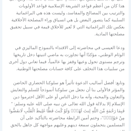
هذا كان من أعظم قواعد الشريعة الإسلامية قواعد الأولويات
والترتيب بين المصالح والمفاسد، وليست هذه هي البراغماتية
السلبية كما يتصور البعض بل هي انسياق وراء المصلحة الأخلاقية
بعكس تلك البراغماتية التي لا تُعير للأخلاق قيمة في سبيل تحقيق
مصلحتها المادية.
ودعا العيسى في محاضرته إلى الاقتداء بالنموذج الماليزي في
الوئام الوطني، مؤكدًا أنها تجاوزت به ماضي اثنيتها دخل تاريخها
وترجم مستوى تحول وعيها وقفز بها عالمياً، فيما تعاني دول أخرى
من سلبيات هذا التخلف على كافة حسابات مصلحتها الوطنية.
وتابع: أفضل أساليب الدعوة تأثيراً هو سلوكنا الحضاري الحاضن
والمؤثر فالأولى بنا أن نجعل من سلوكنا أنموذجاً للسلم والتعايش
والتعاون والمحبة، وأنه ما دخل الناس أو على الأقل احترموا دين
الإسلام إلا بدلالة قول الله تعالى عن نبيه صلى الله عليه وسلم: ”
فَبِمَا رَحْمَةٍ مِّنَ اللَّهِ لِنتَ لَهُمْۖ وَلَوْ كُنتَ فَظًّا غَلِيظَ الْقَلْبِ لَانفَضُّوا
مِنْ حَوْلِكَۖ”، وختم أمين الرابطة محاضرته بالتأكيد على أن
المسلمين يتحملون سمعة دينهم وعليهم مواجهة كل جاهل بالحق