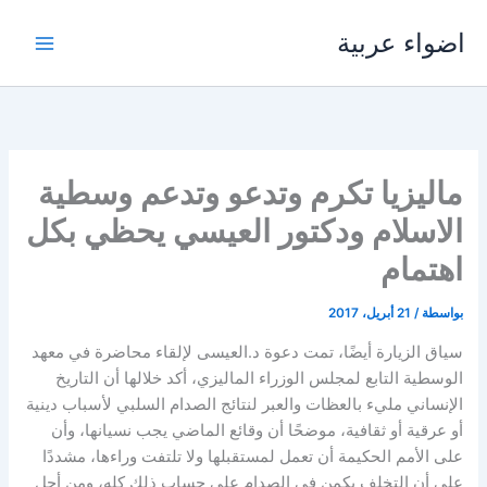
خطي
اضواء عربية
لى
لمحتوى
ماليزيا تكرم وتدعو وتدعم وسطية
الاسلام ودكتور العيسي يحظي بكل
اهتمام
بواسطة
/
21 أبريل، 2017
سياق الزيارة أيضًا، تمت دعوة د.العيسى لإلقاء محاضرة في معهد
الوسطية التابع لمجلس الوزراء الماليزي، أكد خلالها أن التاريخ
الإنساني مليء بالعظات والعبر لنتائج الصدام السلبي لأسباب دينية
أو عرقية أو ثقافية، موضحًا أن وقائع الماضي يجب نسيانها، وأن
على الأمم الحكيمة أن تعمل لمستقبلها ولا تلتفت وراءها، مشددًا
على أن التخلف يكمن في الصدام على حساب ذلك كله، ومن أجل