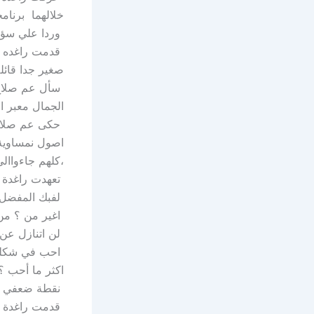
خلالهما برنامج
وردا علي سؤال
صغير جدا قائل
سأل عم صلاح 
الجمال معبر ا
حكى عم صلاح 
اصول نمساوية،
،كلهم جاءواال
تعهدت راغدة ش
لفبك المفضل .
اغير من ؟ من
لن اتنازل عن 
احب في شكلى
اكثر ما أحب ؟
نقطة ضعفي ؟
قدمت راغدة وص