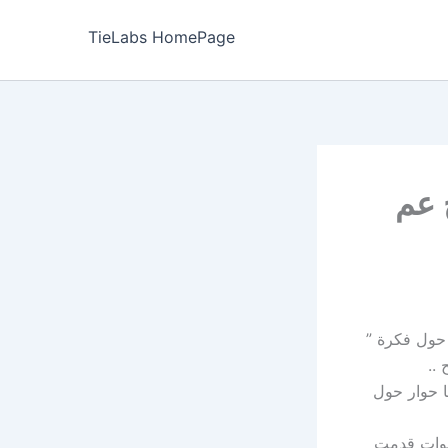
TieLabs HomePage
 عم
حول فكرة ”
..
 حوار حول
نوات قدمت