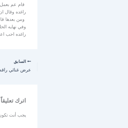
قام عم بعمل 
راغده وقال ان
ومن بعدها قام
وفي نهايه الح
راغده احب اعي
السابق
اترك تعليقاً
يجب أنت تكو