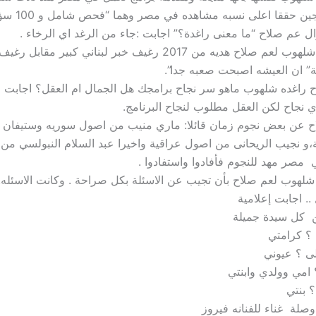
ين حققا اعلى نسبه مشاهده في مصر وهما “فحص شامل و 100 سؤال”
 عم صلاح “ما معنى راغدة؟” اجابت :جاء من الرغد اي الرخاء .
قدمت راغده شلهوب لعم صلاح هديه من 2017 رغيف خبر لبناني كبير
ة” ان العيشه اصبحت صعبه جدا”.
راغده شلهوب ماهو سر نجاح برامجك هل الجمال ام العقل؟ اجابت ر
ي نجاح لكن العقل مطلوب لنجاح البرنامج.
عن بعض نجوم زمان قائلا: ماري منيب من اصول سوريه وستيفان
و نجيب الريحانى من اصول عراقية واخيرا عبد السلام النبولسي من ا
ي مصر مهد للنجوم فأفادوا واستفادوا .
لهوب لعم صلاح بأن تجيب عن الاسئلة بكل صراحة . وكانت الاسئله..
. اجابت إعلامية
 كل سيدة جميلة
؟ كرامتي
 ؟ عيوني
 امي وولدي وابنتي
 بنتي
لة غناء للفنانه فيروز