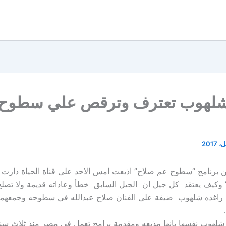
شلهوب تعترف وترقص علي سطوح
 برنامج “سطوح عم صلاح” اذيعت امس الاحد على قناة الحياة دارت 
 وكيف يعتقد كل جيل ان الجيل السابق خطأ وعاداته قديمة ولا تصلح 
ة راغده شلهوب ضيفة على الفنان صلاح عبدالله في سطوحه وجمعهما
لهوب نفسها بانها مذيعه ومقدمة برامج تعمل في مصر منذ ثلاث س