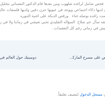
فحص شامل لراغده شلهوب ومن بعدها قام الدكتور النفساني بتحلي
 لديها ذكاء اجتماعي ويوجد في عيونها حزن دفين ولديها فلسفات عاليه
ت راغده بوصله غناء ورقص الدبكة على اغنية التنوره
لقه سأل عم صلاح السؤاله التقليدي تحبي تعيشي في زماننا ولا في ز
ش في زماني رغم كل التعقيدات .
عرض غنائي راقص على مسرح الماركي: الخميس افتتاح “ليلة” والجمعة بداية عرضها للجمهور
ن
مسجل الدخول
لتضيف تعليقاً.