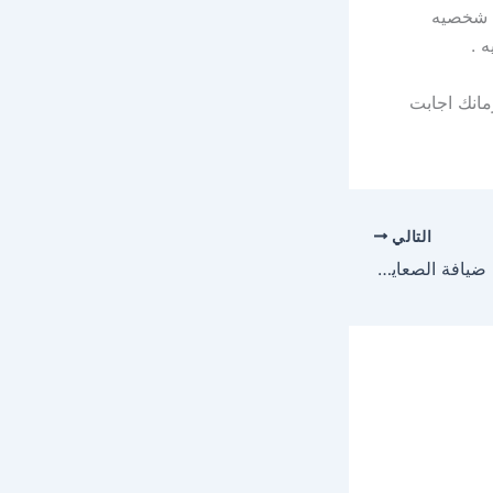
ل شخصيه
 .
مانك اجابت
التالي
دومينيك حول العالم في ضيافة الصعايدة .ماذا فعلوا بها