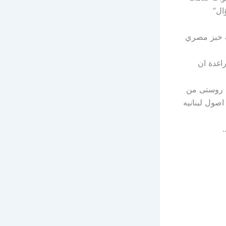
 مقابل رغيف خبز مصري
اغدة ان
 روستى من
صول لبنانيه