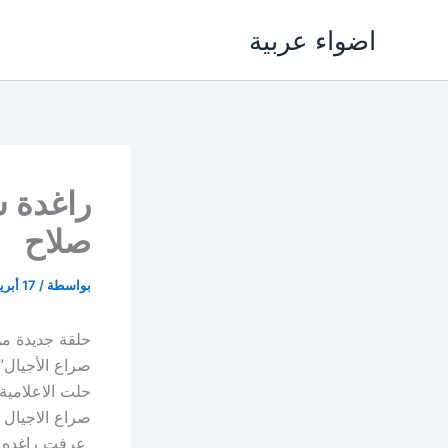
خطي
اضواء عربية
لى
لمحتوى
راغدة 
صلاح
بواسطة
/
17 أبريل، 2017
حلقة جديدة من
صراع الأجيال”
حلت الاعلامي
صراع الاجيال .
عرفت راغده ش