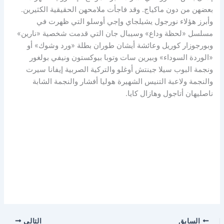
بعضهن من دون ماكياج. وقد فاجأت ملامحهن الحقيقية الكثيرين.
وأبرز هؤلاء نورجول يشيلجاي وإجي أوسلو التي ظهرت في
مسلسل «لحظة وداع» وسيبال جان التي قدمت شخصية «نارين»
وبورجوزار كوريل وعائشة أيشان طوران بطلة «ورد وشوك» أو
«الوردة السوداء» وبيرين سات وتوبا بيوكستون ونيفي بولغور
ونجمة البوب سيلا جينتش أوغلو والتركية الصربية إيفانا سيرت
والنجمة ولاعبة التنيس الشهيرة هوليا أفشار والنجمة الشابة
ناصليهان أتاجول وهازال كايا.
السابق
التالي