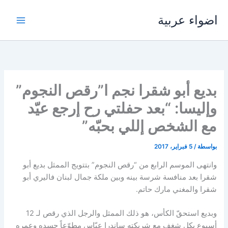
خطي
اضواء عربية
لى
لمحتوى
بديع أبو شقرا نجم ا”رقص النجوم”
وإليسا: “بعد حفلتي رح إرجع عيّد
مع الشخص إللي بحبّه”
بواسطة
/
5 فبراير، 2017
وانتهى الموسم الرابع من “رقص النجوم” بتتويج الممثل بديع أبو
شقرا بعد منافسة شرسة بينه وبين ملكة جمال لبنان فاليري أبو
شقرا والمغني مارك حاتم.
وبديع استحقّ الكأس، هو ذلك الممثل والرجل الذي رقص لـ 12
أسبوع بكل شغف مع شريكته ساندرا عبّاس مطوّعاً جسده وعمره