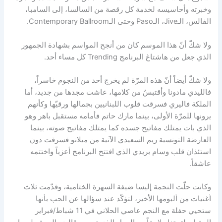
وخبرته وأحاسيسه لخدمة كل رقصة من السالسا، إلى السامبا،
الفالس، الـJive، الـPaso وحتى الـContemporary Ballroom.
ولا شكّ أنّ هذا الموسم كان من أنجح المواسم بشهادة الجمهور
الذي جعل من هاشتاغ البرنامج Trending كل مساء أحد.
ولا شكّ أيضاً أنّ هذه المرّة لم يخرج أحد من النجوم خاسراً،
فالليدي مادونا وأقتبسُ من كلامها، عاشت مجدها من جديد، أما
الملكة فاليري فسرقت قلوب اللبنانيين بجمالها ورقيّها وكأنهم
يرونها للمرّة الأولى، بينما مارك حاتم فأمامه مستقبل باهر وهو
الذي بات يمتلك مفاتيح جسده كما يمتلك مفاتيح صوته، بينما
العارضة التونسية ريم السعيدي الآتية من ميلانو فسرقت دون
استئذان قلب وسام بريدي الذي افتتح البرنامج أعزباً واختتمه
عاشقاً.
وكانت حلّت النجمة إليسا ضيفة السهرة الختامية، وقدّمت ثلاث
أغنيات من ألبومها الأخير، لتؤكّد عند سؤالها عن الحب بأنها
ستحيي حفلة مع النجم عاصي الحلاني في 11 شباط/فبراير