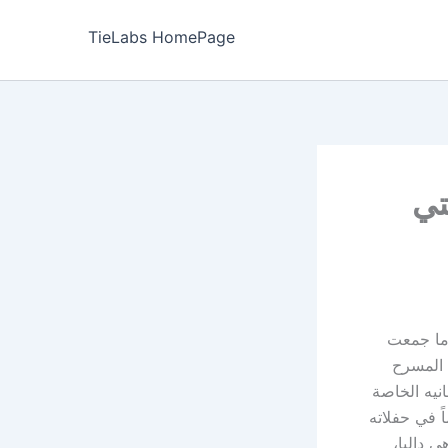
TieLabs HomePage
تي
دما جمعت
المسرح
نيه الخاصة
ً في حفلاته
 داليا،