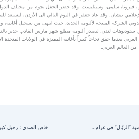
 فيرونا، سلمى، وسيتليست. وقد حضر الحفل نجوم من مختلف الدول 
إعلامي نيشان. وقد عاد جعفر في اليوم التالي الى الأردن، ليستعد لل
وبي الشركة المنتجة لألبومه الجديد، حيث انتهى من تسجيل أغانيه، وس
ي ستوديوهات لندن. ليصدر ألبومه مطلع شهر مارس القادم. جدير بالذ
العربي بعدما حقق نجاحاً كبيراً بأغانيه المميزة في الولايات المتحدة ال
 من العالم العربي.
سلّوم حدّاد بشخصية “الزبّال” في غرام سلافة معمار أم شكران مرتجى؟