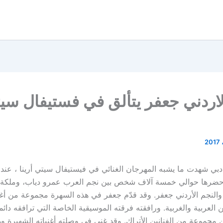
لاردني جعفر يتألق في فستيفال سي
بي شهدت ما يشبه المهرجان الغنائي في فيستيفال سيتي أرينا ، عن
رها حوالي خمسة آلاف شخص بين نجم العرب عمرو دياب، وملكة 
النجم الأردني جعفر. وقد قدّم جعفر في هذه السهرة مجموعة من أغا
ن العربية والغربية. ورافقته فرقته الموسيقية الخاصة التي ترافقه دائما
مجموعة من الفنانين الأتراك. وقد غنى في وصلته أغنياته الشهيرة وهي