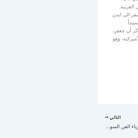
العربية.
سفر الى لندن
يبدأ
كر أن جعفر،
أميركية، وهو
التالي
خاص الصدى : رحيل كبرياء الفن السوري رفيق سبيعي أبو صياح