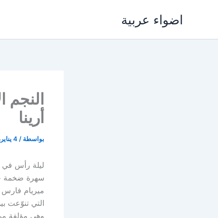
خطي
اضواء عربية
لى
لمحتوى
النجم ا
أرينا
بواسطة
/
4 يناير، 2017
ليلة رأس في د
سهرة ضخمة حض
ميريام فارس و
التي تنوّعت بي
وهي مؤلفة من 