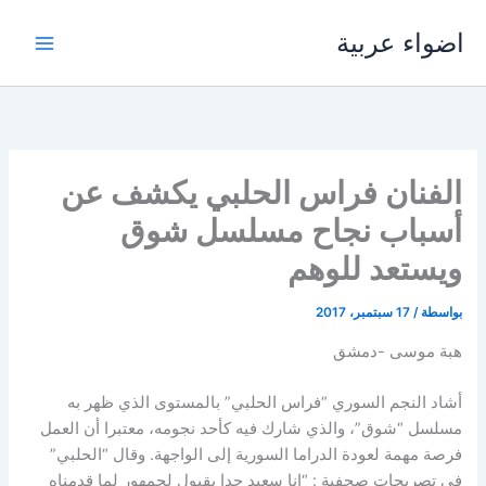
خطي
اضواء عربية
لى
لمحتوى
الفنان فراس الحلبي يكشف عن
أسباب نجاح مسلسل شوق
ويستعد للوهم
بواسطة
/
17 سبتمبر، 2017
هبة موسى -دمشق
أشاد النجم السوري “فراس الحلبي” بالمستوى الذي ظهر به
مسلسل “شوق”، والذي شارك فيه كأحد نجومه، معتبرا أن العمل
فرصة مهمة لعودة الدراما السورية إلى الواجهة. وقال “الحلبي”
في تصريحات صحفية : “انا سعيد جدا بقبول لجمهور لما قدمناه