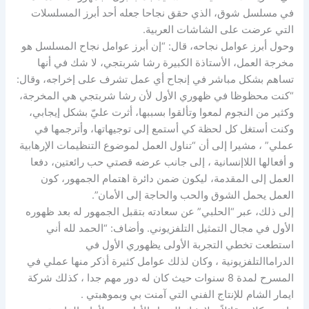
في مسلسل شوق، الذي حقق نجاحا جعله أحد أبرز المسلسلات
التي عرضت على الشاشات العربية.
وحول أبرز عوامل نجاحه، قال: “إن أبرز عوامل نجاح المسلسل هو
مخرجة العمل، الأستاذة الكبيرة رشا شربتجي، لا شك في أنها
تساهم بشكل مباشر في إنجاح أي عمل تشرف على إخراجه، وقال:
“كنت محظوظا في ظهوري الأول لأن رشا شربتجي هي المخرجة،
وكثير من النجوم لمعوا وتألقوا بسببها، أثرت عليّ بشكل إيجابي،
وكنت أستغل كل لحظة كي أستمع إلى توجيهاتها، وأترجمها في
عملي” ، مشيرا إلى أن “تناول العمل لموضوع التنظيمات الإرهابية
و أفعالها اللاإنسانية ، إلى جانب عرضه قصتي حب رائعتين، دفعا
العمل إلى المقدمة، ليكون ضمن دائرة اهتمام الجمهور، كون
العمل يحمل الشوق والحب والحاجة إلى الأمان”.
إلى ذلك، عبر “الحلبي” عن سعادته بتقبل الجمهور له بعد ظهوره
الأول في مجال التمثيل التلفزيوني. وأضاف: “الحمد لله أني
استطعت تخطي التجربة الأولى يظهوري الأول في
الدراماالتلفزيونية ، وكان لذلك عوامل كثيرة أذكر منها عملي في
المسرح لمدة 8 سنوات حيث كان له دور مهم جدا ، كذلك شركة
ايمار الشام للإنتاج الفني التي آمنت بي وبموهبتي .