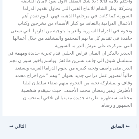
واختتم كلامه قائلاً : بلا شك الفضل الأول يعود لأمان القابضة
وشركة ايمار الشام للانتاج الفني التي تحاول تقديم الدراما
السورية كما كانت في مرحلتها الذهبية فهي اليوم تقدم أهم
الاعمال الدرامية بالتعاقد مع كبار الأسماء من مخرجين وكتاب
ونجوم في الدراما السورية والعربية بتوجيه من ادارتها التي تسعى
جاهدة في تقديم كل ما يهم المجتمع والمشاهد من خلال أعمالها
التي تمركزت على عرش الدراما السورية
الجدير بالذكر ان الفنان فراس الحلبي قدم تجربة جديدة ومهمة في
مسلسل شوق الى جانب نسرين طافش وباسم ياخور سوزان نجم
الدين منى واصف ونخبة كبيرة من نجوم الدراما العربية ويستعد
حالياً لتصوير عمل درامي جديد بعنوان ” وهم ” من اخراج محمد
وقاف و بمشاركة نخبة من النجوم منهم صفاء سلطان ليليا
الأطرش زهير رمضان محمد الأحمد… حيث سيقدم شخصية
مختلفة ستظهره بطريقة جديدة متمنيا ان تلاقي استحسان
الجمهور و رضاه.
السابق
التالي