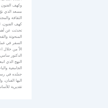
وكهف الفنون و
مسعد الذي نوّ
الثقافة والمج
كهف الفنون، تَ
تحدثت عن أهمي
المنحوتة والق
السفر في غمام
الاّ من خلال 
الدكتور سامي ا
النهج الذي اتب
الجامعية والب
جسّده في رسوما
اليها الفنان، 
تقديرية للأسا