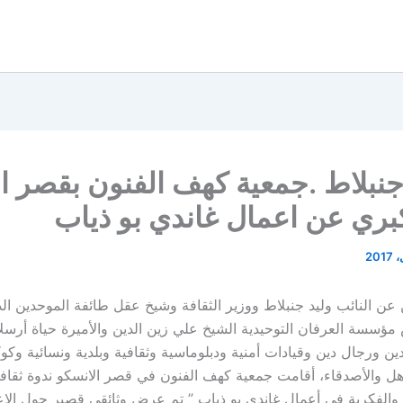
جنبلاط .جمعية كهف الفنون بقصر ا
بري عن اعمال غاندي بو ذياب
عن النائب وليد جنبلاط ووزير الثقافة وشيخ عقل طائفة الموحدين ال
ؤسسة العرفان التوحيدية الشيخ علي زين الدين والأميرة حياة أرسل
ن ورجال دين وقيادات أمنية ودبلوماسية وثقافية وبلدية ونسائية وكو
لأهل والأصدقاء، أقامت جمعية كهف الفنون في قصر الانسكو ندوة ثقافي
ية والفكرية في أعمال غاندي بو ذياب ” تم عرض وثائقي قصير حول الاع