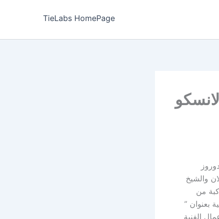
TieLabs HomePage
لانسكو
دوروز
ان والشيخ
كبة من
ة بعنوان ”
مال الفنية