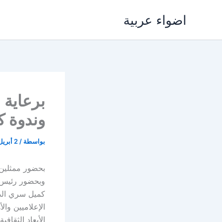
خطي
اضواء عربية
لى
لمحتوى
برعاية 
وندوة ك
بواسطة
/
2 أبريل، 2017
بحضور ممثلين 
وبحضور رئيس م
كميل سري الدي
الإعلاميين وا
الأبعاد الثقاف