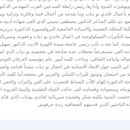
بوشِرَت الندوة وأدارها رئيس رابطة المبدعين العرب المهندس الدكت
ه بأعمال غاندي بو ذياب وما يقدمه من أعمال فنية وفكرية وتراثية وب
تمع، ثم تكلم الشاعر الدكتور مصطفى سبيتي الذي القى شهادة أدبية 
لَتهُ المحللة النفسية والاستاذة الجامعية البروفيسورة الدكتورة ديزيريه
ة التأثيرات السيكولوجية في اعمال غاندي بو ذياب وعفويته وسيريالي
صيدة، كما تحدث نائب رئيس جامعة سيدة اللويزة الاديب الدكتور سهي
ة الفن مستعرضاً محطات عدة صادقة في شخصية بو ذياب الذي لم يع
اعماله وانتاجه الثقافي، وجاءت كلمة أمين عام مؤسسة العرفان التوحي
بي المنى حول الابعاد الانسانية في اعمال بو ذياب مثمناً اقدامه واص
عة من احتضان وتوثيق للتراث اللبناني والعربي في متحفه،أما كلمة الأس
احثة الدكتورة إلهام كلاّب البساط اقتصرت على الفن والتراث والحس 
ته ومنحوتاته وقصائده التى حاكت الحياة التقليدية والبيئة القروية ا
واختتمت الندوة بكلمة شكر وقصيدة سيريالية لغاندي بوذياب الذي قدّم 
تذة الباحثين الذين قدمتهم الصحافية رندة حرفوش