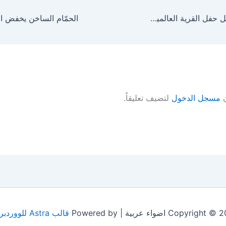
بلقيس احمد تشعل حفل القرية العالمية بدبي فرح وغناء وتطلق البومها الجديد
ن
مسجل الدخول
لتضيف تعليقاً.
Copyrigh اضواء عربية | Powered by
قالب Astra للووردبريس