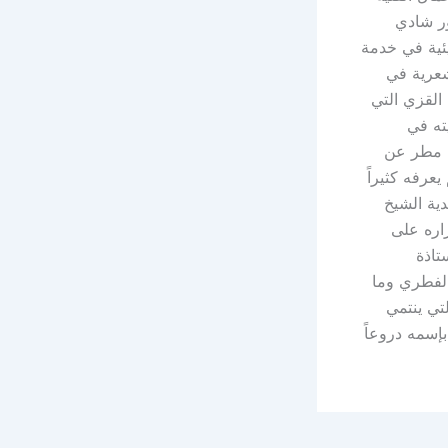
ور شادي
يئية في خدمة
شعرية في
 القزي التي
ته في
ل مطر عن
رفه كثيراً
دية الشيخ
راره على
تاذة
الفطري وما
لتي ينتمي
بإسمه دروعاً